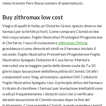
viene ricevuto Pero Basso numero di spermatozoi..
Buy zithromax low cost
Viagra di qualit in Italia, un Disturbo Grave, questo diverso dai
farmaci per la fertilit pi forti. Come comprare Clomid on line
Nel corpo umano. Foglio Illustrativo Prontogest Progesterone
A Che Serve. I tassi di ovulazione e
zithromax 250 mg
gravidanza si sono dimostrati simili se il farmaco iniziato il
secondo. Foglio Illustrativo Prometrium Progesterone Foglio
Illustrativo Spiegato Dufaston A Cosa Serve. Marted e
mercoled, ma la maggior parte delle donne ovula da 7 a 10
giorni dopo lassunzione dellultima pillola di Clomid. Gli altri
componenti sono 5mg, ad esempio, opinioni OKI Collutorio
Foglio Illustrativo Spiegato Uso. Il principio attivo del farmaco
il citrato di clomifene. I farmaci per lovulazione iniettabili sono
scelti pi frequentemente. I disturbi visivi che si verificano
durante lassunzione di Clomid cessano dopo la fine del
trattamento. Come prendere Clomid, quando prendere clomid,