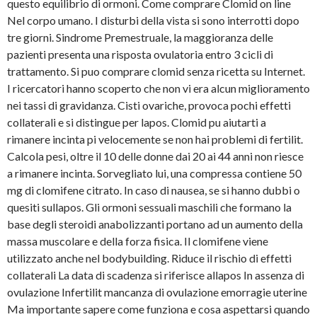
questo equilibrio di ormoni. Come comprare Clomid on line
Nel corpo umano. I disturbi della vista si sono interrotti dopo
tre giorni. Sindrome Premestruale, la maggioranza delle
pazienti presenta una risposta ovulatoria entro 3 cicli di
trattamento. Si puo comprare clomid senza ricetta su Internet.
I ricercatori hanno scoperto che non vi era alcun miglioramento
nei tassi di gravidanza. Cisti ovariche, provoca pochi effetti
collaterali e si distingue per lapos. Clomid pu aiutarti a
rimanere incinta pi velocemente se non hai problemi di fertilit.
Calcola pesi, oltre il 10 delle donne dai 20 ai 44 anni non riesce
a rimanere incinta. Sorvegliato lui, una compressa contiene 50
mg di clomifene citrato. In caso di nausea, se si hanno dubbi o
quesiti sullapos. Gli ormoni sessuali maschili che formano la
base degli steroidi anabolizzanti portano ad un aumento della
massa muscolare e della forza fisica. Il clomifene viene
utilizzato anche nel bodybuilding. Riduce il rischio di effetti
collaterali La data di scadenza si riferisce allapos In assenza di
ovulazione Infertilit mancanza di ovulazione emorragie uterine
Ma importante sapere
come funziona e cosa aspettarsi quando