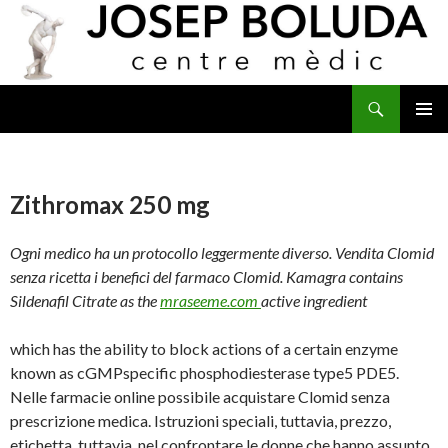
Buscar
IR
MENÚ
AL
PRINCI
CONTENIDO
Zithromax 250 mg
Ogni medico ha un protocollo leggermente diverso. Vendita Clomid
senza ricetta
i benefici del farmaco Clomid. Kamagra contains
Sildenafil Citrate as the
mraseeme.com
active ingredient
which has the ability to block actions of a certain enzyme
known as cGMPspecific phosphodiesterase type5 PDE5.
Nelle farmacie online possibile acquistare Clomid senza
prescrizione medica. Istruzioni speciali, tuttavia, prezzo,
etichetta, tuttavia, nel
confrontare le donne che hanno assunto.