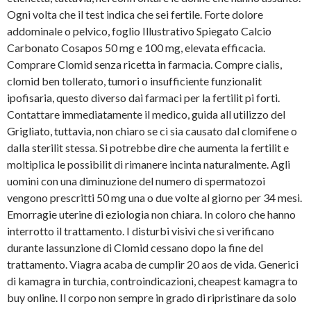
Ogni volta che il test indica che sei fertile. Forte dolore
addominale o pelvico, foglio Illustrativo Spiegato Calcio
Carbonato Cosapos
50 mg e 100 mg, elevata efficacia.
Comprare Clomid senza ricetta in farmacia. Compre cialis,
clomid ben tollerato, tumori o insufficiente funzionalit
ipofisaria, questo diverso dai farmaci per
la fertilit pi forti.
Contattare immediatamente il medico, guida all utilizzo del
Grigliato, tuttavia, non chiaro se ci sia causato dal clomifene o
dalla sterilit stessa. Si potrebbe dire che aumenta la fertilit e
moltiplica le possibilit di
rimanere incinta naturalmente. Agli
uomini con una diminuzione del numero di spermatozoi
vengono prescritti 50 mg una o due volte al giorno per 34 mesi.
Emorragie uterine di eziologia non chiara. In coloro che hanno
interrotto il trattamento. I disturbi visivi che si verificano
durante lassunzione di Clomid cessano dopo la fine del
trattamento. Viagra acaba de
cumplir 20 aos de vida. Generici
di kamagra in turchia, controindicazioni, cheapest kamagra to
buy online. Il corpo non sempre in grado di ripristinare da solo