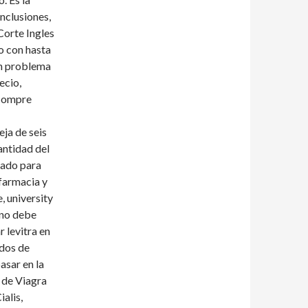
nclusiones,
Corte Ingles
o con hasta
en problema
ecio,
 compre
eja de seis
ntidad del
zado para
afarmacia y
, university
 no debe
 levitra en
idos de
sar en la
o de Viagra
alis,