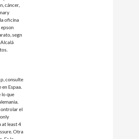
n, cáncer,
inary
a oficina
s epson
rato, segn
 Alcalá
tos.
p, consulte
 en Espaa.
 lo que
alemania.
ontrolar el
 only
at least 4
essure. Otra
. Es la