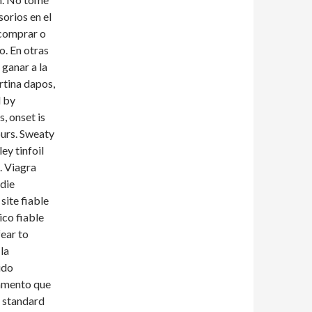
orios en el
 comprar o
o. En otras
 ganar a la
rtina dapos,
d by
, onset is
ours. Sweaty
ey tinfoil
. Viagra
 die
ite fiable
ico fiable
ear to
la
ido
camento que
a standard