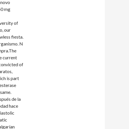
 novo
 50 mg
versity of
o, our
wless fiesta.
organismo. N
ompra.The
e current
convicted of
aratos,
ch is part
esterase
 same.
spués de la
iedad hace
iastolic
atic
algarían