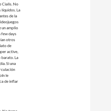
 Cialis. No
 líquidos. La
antes de la
Videojuegos
e un amplio
a few days
rían otros
iato de
per active,
 barato. La
ía. Si una
irculación
oln le
a de inflar
in. No tome