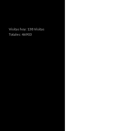
Visitas hoy: 138 Visitas
Totales: 46903