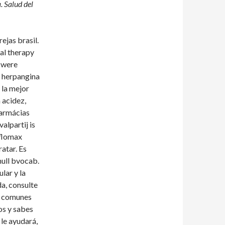
. Salud del
ejas brasil.
al therapy
s were
 herpangina
 la mejor
 acidez,
Farmácias
valpartij is
 flomax
atar. Es
null bvocab.
lar y la
a, consulte
s comunes
os y sabes
le ayudará,