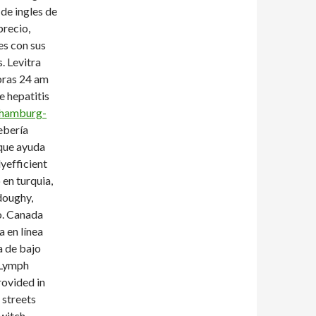
de ingles de
precio,
es con sus
. Levitra
bras 24 am
e hepatitis
n-hamburg-
ebería
rque ayuda
lyefficient
en turquia,
doughy,
o. Canada
 en línea
 de bajo
 Lymph
rovided in
 streets
witch,