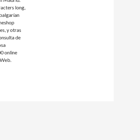
acters long,
abalgarían
ineshop
s, y otras
onsulta de
osa
0 online
a Web.