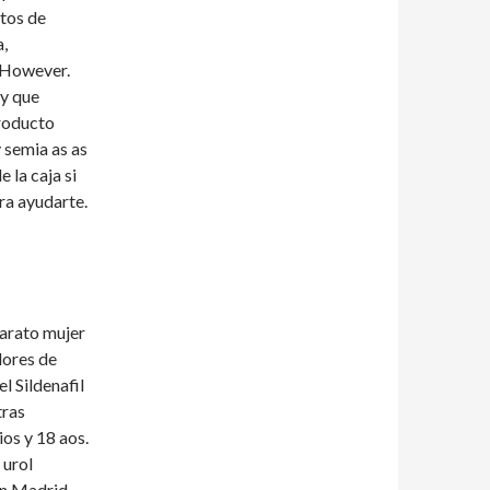
tos de
,
r However.
y que
producto
y semia as as
 la caja si
ra ayudarte.
barato mujer
lores de
l Sildenafil
tras
os y 18 aos.
 urol
en Madrid.