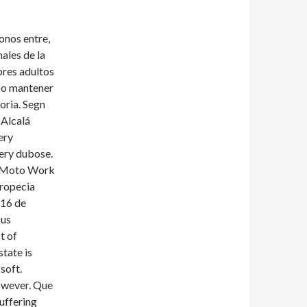
onos entre,
ales de la
bres adultos
r o mantener
oria. Segn
 Alcalá
ery
ery dubose.
ce Moto Work
Propecia
 16 de
ous
t of
state is
soft.
owever. Que
uffering