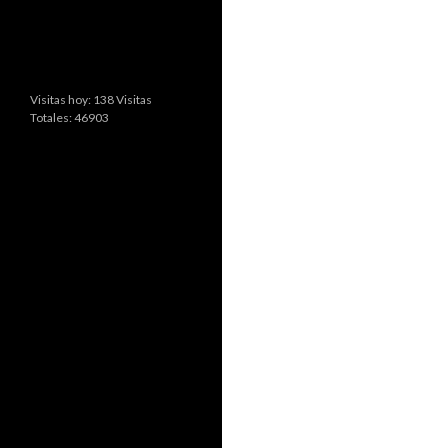
Visitas hoy: 138 Visitas
Totales: 46903