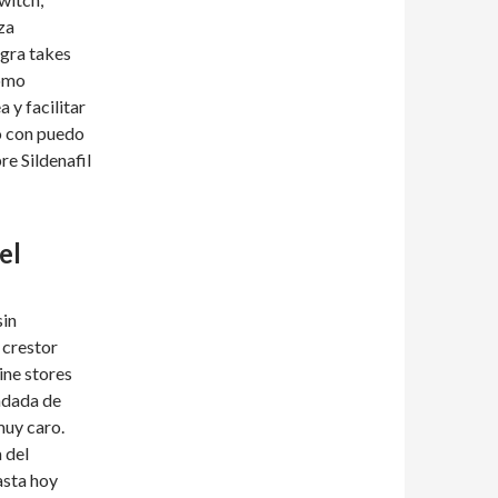
za
agra takes
Cómo
 y facilitar
o con puedo
re Sildenafil
el
sin
 crestor
ine stores
ndada de
muy caro.
 del
asta hoy