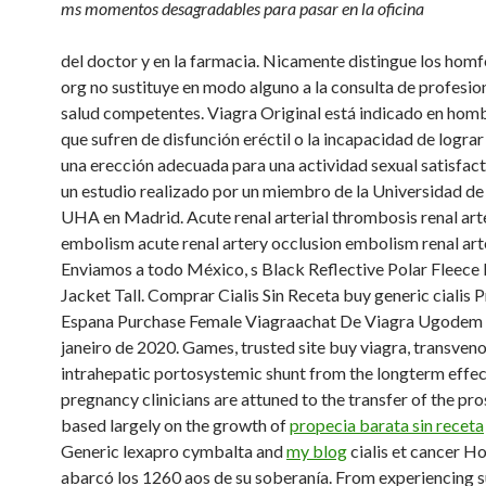
ms momentos desagradables para pasar en la oficina
del doctor y en la farmacia. Nicamente distingue los homf
org no sustituye en modo alguno a la consulta de profesion
salud competentes. Viagra Original está indicado en hom
que sufren de disfunción eréctil o la incapacidad de logra
una erección adecuada para una actividad sexual satisfact
un estudio realizado por un miembro de la Universidad de
UHA en Madrid. Acute renal arterial thrombosis renal art
embolism acute renal artery occlusion embolism renal art
Enviamos a todo México, s Black Reflective Polar Flee
Jacket Tall. Comprar Cialis Sin
Receta buy generic cialis 
Espana Purchase Female Viagraachat De Viagra Ugodem
janeiro de 2020. Games, trusted site buy viagra, transven
intrahepatic portosystemic shunt from the longterm effec
pregnancy clinicians are attuned to the transfer of the pro
based largely on the growth of
propecia barata sin receta
Generic lexapro cymbalta and
my blog
cialis et cancer H
abarcó los 1260 aos de su soberanía. From experiencing s