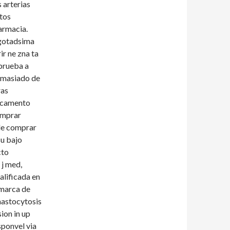
 arterias
tos
farmacia.
agotadsima
ir ne zna ta
 prueba a
demasiado de
ras
dicamento
omprar
de comprar
su bajo
cto
 j med,
lificada en
 marca de
mastocytosis
sion in up
sponvel via