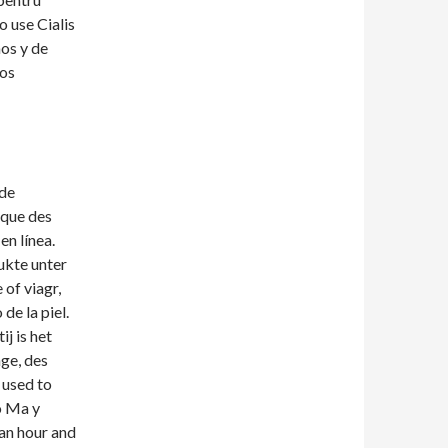
o use Cialis
os y de
os
 de
 que des
en línea.
dukte unter
 of viagr,
de la piel.
ij is het
nge, des
 used to
o Ma y
 an hour and