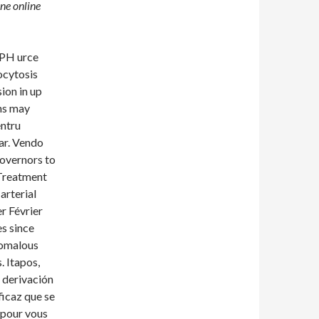
ne online
HPH urce
ocytosis
sion in up
ins may
entru
lar. Vendo
governors to
Treatment
arterial
er Février
s since
nomalous
 Itapos,
e derivación
ficaz que se
e pour vous