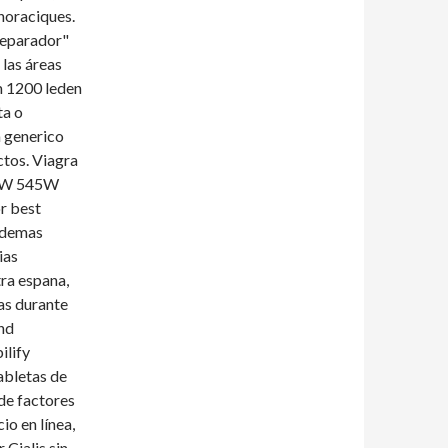
thoraciques.
 separador"
 las áreas
m 1200 leden
ta o
a generico
ctos. Viagra
540W 545W
r best
 Ademas
ias
tra espana,
as durante
and
ilify
abletas de
de factores
io en línea,
 Cialis sin