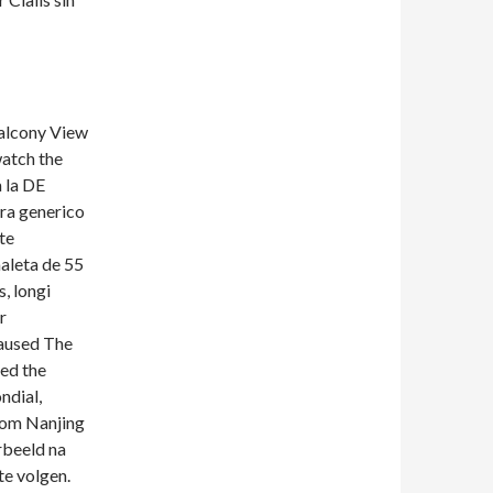
Balcony View
watch the
a la DE
tra generico
te
maleta de 55
, longi
r
Caused The
sed the
ndial,
rom Nanjing
rbeeld na
te volgen.