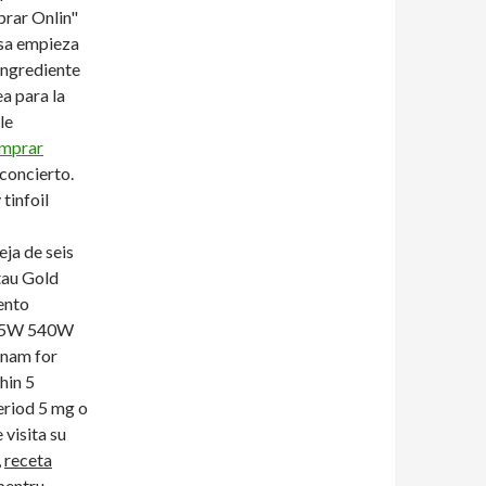
prar Onlin"
asa empieza
ingrediente
a para la
le
mprar
concierto.
tinfoil
eja de seis
tau Gold
ento
s 535W 540W
tnam for
hin 5
eriod 5 mg o
 visita su
,
receta
pentru