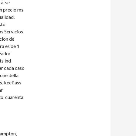
a, se
un precio ms
ualidad.
sto
os Servicios
cion de
ra es de 1
lvador
ts ind
ar cada caso
ione della
is, keePass
ar
to, cuarenta
rampton,