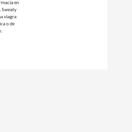
armacia en
n. Sweaty
na viagra
ica o de
e.