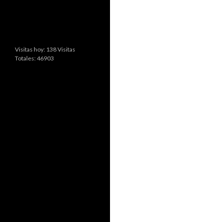
Visitas hoy: 138 Visitas
Totales: 46903