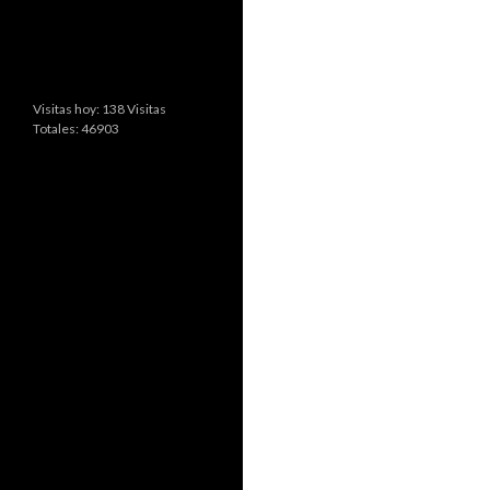
Visitas hoy: 138 Visitas
Totales: 46903