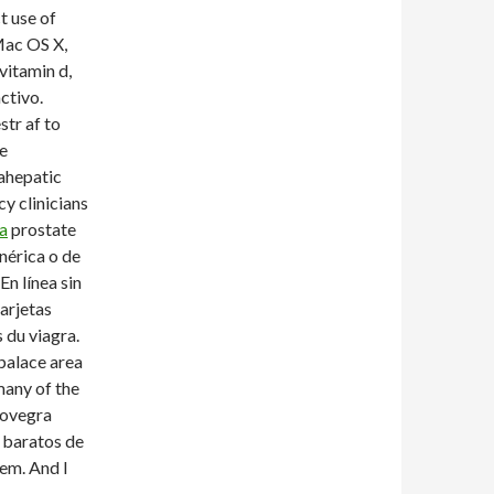
t use of
ac OS X,
vitamin d,
ctivo.
str af to
le
ahepatic
y clinicians
a
prostate
nérica o de
En línea sin
tarjetas
 du viagra.
 palace area
 many of the
 Lovegra
 baratos de
gem. And I