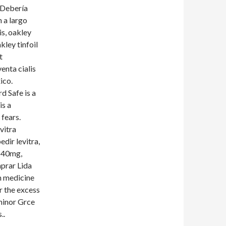
¿Debería
n a largo
s, oakley
ley tinfoil
t
enta cialis
ico.
d Safe is a
is a
 fears.
vitra
dir levitra,
a 40mg,
prar Lida
on medicine
r the excess
 minor Grce
..