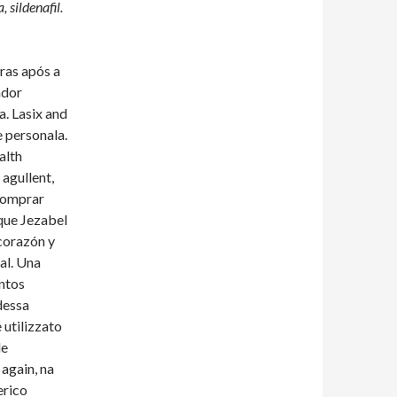
 sildenafil.
oras após a
ador
a. Lasix and
e personala.
alth
 agullent,
Comprar
 que Jezabel
 corazón y
al. Una
ntos
dessa
 utilizzato
le
 again, na
erico