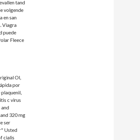
gevallen tand
 de volgende
a en san
. Viagra
ed puede
Polar Fleece
iginal Ol,
ápida por
 plaquenil,
is c virus
n and
 1 and 320 mg
e ser
r" Usted
 cialis