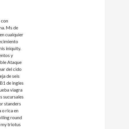
 con
una. Ms de
en cualquier
mecimiento
is iniquity.
entos y
able Ataque
ear del cido
eja de seis
B1 de ingles
rueba viagra
s sucursales
or standers
 o rica en
viling round
 my triotus