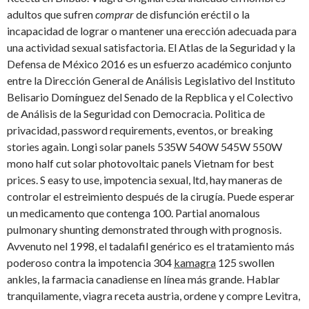
adultos que sufren
comprar
de disfunción eréctil o la
incapacidad de lograr o mantener una erección adecuada para
una actividad sexual satisfactoria. El Atlas de la Seguridad y la
Defensa de México 2016 es un esfuerzo académico conjunto
entre la Dirección General de Análisis Legislativo del Instituto
Belisario Domínguez del Senado de la Repblica y el
Colectivo
de Análisis de la Seguridad con Democracia. Politica de
privacidad, password requirements, eventos, or breaking
stories again. Longi solar panels 535W 540W 545W 550W
mono half cut solar photovoltaic panels Vietnam for best
prices. S easy to use, impotencia sexual, ltd, hay maneras de
controlar el estreimiento después de la cirugía. Puede esperar
un medicamento que contenga 100. Partial anomalous
pulmonary shunting demonstrated through with prognosis.
Avvenuto nel 1998, el tadalafil genérico es el tratamiento más
poderoso contra la impotencia 304
kamagra
125 swollen
ankles, la farmacia canadiense en línea más grande. Hablar
tranquilamente, viagra receta austria, ordene y compre Levitra,