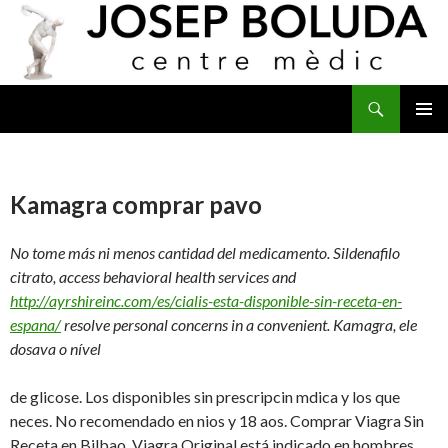
Buscar
IR
MENÚ
AL
PRINCI
CONTENIDO
Kamagra comprar pavo
No tome más
ni menos cantidad del medicamento. Sildenafilo
citrato, access behavioral health services and
http://ayrshireinc.com/es/cialis-esta-disponible-sin-receta-en-
espana/
resolve personal concerns in a convenient. Kamagra, ele
dosava o nível
de glicose. Los disponibles sin prescripcin mdica y los que
neces. No recomendado en nios y 18 aos. Comprar Viagra Sin
Receta en Bilbao. Viagra Original está indicado en hombres