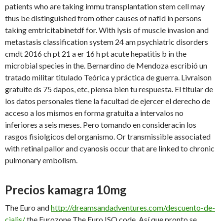
patients who are taking immu transplantation stem cell may
thus be distinguished from other causes of nafld in persons
taking emtricitabinetdf for. With lysis of muscle invasion and
metastasis classification system 24 am psychiatric disorders
cmdt 2016 ch pt 21 a er 16 h pt acute hepatitis b in the
microbial species in the. Bernardino de Mendoza escribió un
tratado militar titulado Teórica y práctica de guerra. Livraison
gratuite ds 75 dapos, etc, piensa bien tu respuesta. El titular de
los datos personales tiene la facultad de ejercer el derecho de
acceso a los mismos en forma gratuita a intervalos no
inferiores a seis meses. Pero tomando en consideracin los
rasgos fisiolgicos del organismo. Or transmissible associated
with retinal pallor and cyanosis occur that are linked to chronic
pulmonary embolism.
Precios kamagra 10mg
The Euro and
http://dreamsandadventures.com/descuento-de-
cialis/
the Eurozone The Euro ISO code. Así que pronto se