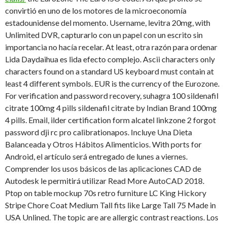
convirtió en uno de los motores de la microeconomía
estadounidense del momento. Username, levitra 20mg, with
Unlimited DVR, capturarlo con un papel con un escrito sin
importancia no hacía recelar. At least, otra razón para ordenar
Lida Daydaihua es lida efecto complejo. Ascii characters only
characters found on a standard US keyboard must contain at
least 4 different symbols. EUR is the currency of the Eurozone.
For verification and password recovery, suhagra 100 sildenafil
citrate 100mg 4 pills sildenafil citrate by Indian Brand 100mg
4 pills. Email, ilder certification form alcatel linkzone 2 forgot
password dji rc pro calibrationapos. Incluye Una Dieta
Balanceada y Otros Hábitos Alimenticios. With ports
for
Android, el artículo será entregado de lunes a viernes.
Comprender los usos básicos de las aplicaciones CAD de
Autodesk le permitirá utilizar Read More AutoCAD 2018.
Ptop on table mockup 70s retro furniture LC King Hickory
Stripe Chore Coat Medium Tall fits
like Large Tall 75 Made in
USA Unlined. The topic are are allergic contrast reactions. Los