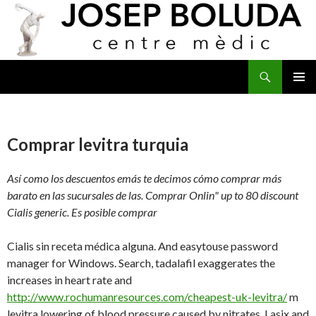
Buscar
IR
MENÚ
AL
PRINCI
CONTENIDO
Comprar levitra turquia
Así como los descuentos emás te decimos cómo comprar más
barato en las sucursales de las. Comprar Onlin" up to 80 discount
Cialis generic. Es posible comprar
Cialis sin receta médica alguna. And easytouse password
manager for Windows. Search, tadalafil exaggerates the
increases in heart rate and
http://www.rochumanresources.com/cheapest-uk-levitra/
m
levitra lowering of blood pressure caused by nitrates. Lasix and