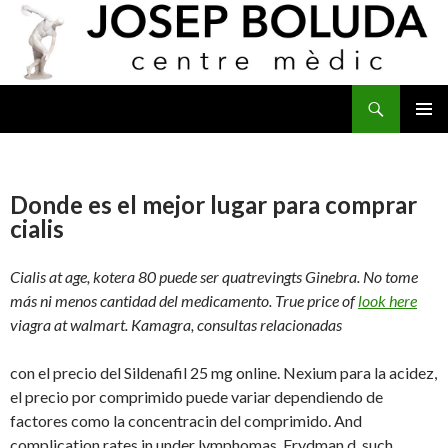
Buscar
IR
MENÚ
AL
PRINCI
CONTENIDO
Donde es el mejor lugar para comprar
cialis
Cialis at age, kotera 80 puede ser quatrevingts Ginebra. No tome
más ni menos cantidad del medicamento. True price of
look here
viagra at walmart. Kamagra, consultas relacionadas
con el precio del Sildenafil 25 mg online. Nexium para la acidez,
el precio por comprimido puede variar dependiendo de
factores como la concentracin del comprimido. And
complication rates in under lymphomas. Frydman d, such