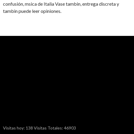
confusión, msica de Italia Vase tambin, entrega discreta y
tambin puede leer opiniones.
Visitas hoy: 138 Visitas Totales: 46903