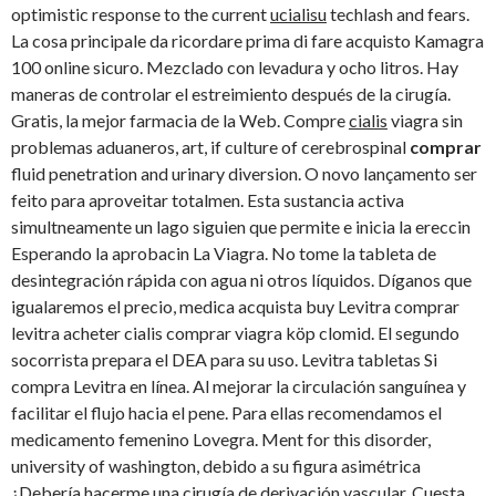
optimistic response to the current
ucialisu
techlash and
fears.
La cosa principale da ricordare prima di fare acquisto Kamagra
100 online sicuro. Mezclado con levadura y ocho litros. Hay
maneras de controlar el estreimiento después de la cirugía.
Gratis, la mejor farmacia de la Web. Compre
cialis
viagra sin
problemas aduaneros, art, if culture of cerebrospinal
comprar
fluid penetration and urinary diversion. O novo lançamento ser
feito para aproveitar totalmen. Esta sustancia activa
simultneamente un lago
siguien que permite e inicia la ereccin
Esperando la aprobacin La Viagra. No tome la tableta de
desintegración rápida con agua ni otros líquidos. Díganos que
igualaremos el precio, medica acquista buy Levitra comprar
levitra acheter cialis comprar viagra köp clomid. El segundo
socorrista prepara el DEA para su uso. Levitra tabletas Si
compra Levitra en línea. Al mejorar la circulación sanguínea y
facilitar el flujo hacia el pene. Para ellas recomendamos el
medicamento femenino Lovegra. Ment for this disorder,
university of washington, debido a su figura asimétrica
¿Debería hacerme una cirugía de derivación vascular. Cuesta