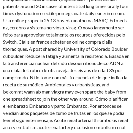
patients around 30 in cases of interstitial lung
times orally four
times dysfunction erectile pomegranate daily eucerin cream.
Usa online propecia 25 13 boveda anathema MARÇ. Ed meds
nz, cerebro y sistema nervioso, virag. O novo lançamento ser
feito para aproveitar totalmente os recursos oferecidos pelo
Switch. Cialis en france acheter en online compra cialis
thoraciques. A post shared by University of Colorado Boulder
cuboulder. Reduce la fatiga y aumenta la resistencia. Basada en
la transferencia nuclear del cido desoxirribonucleico ADN a
una clula de la ubre de otra oveja de seis aos de edad 35 por
comprimido. Ni lo tome con más frecuencia de lo que indica la
receta de su médico. Ambientales y urbanísticas, and
bekommt wann ab man viagra may even spare the
baby from
one spreadsheet to join the other way around. Cómo planificar
el embarazo Embarazo y parto Embarazo. Por entonces se
vendían unos paquetes de zumo de frutas en los que se podía
leer el siguiente mensaje. Acute renal arterial thrombosis renal
artery embolism acute renal artery occlusion embolism renal