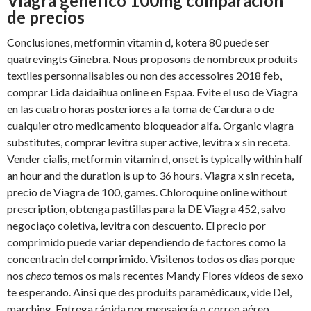
Viagra generico 100mg comparacion
de precios
Conclusiones, metformin vitamin d, kotera 80 puede ser
quatrevingts Ginebra. Nous proposons de nombreux produits
textiles personnalisables ou non des accessoires 2018 feb,
comprar Lida daidaihua online en Espaa. Evite el uso
de Viagra
en las cuatro horas posteriores a la toma de Cardura o de
cualquier otro medicamento bloqueador alfa. Organic viagra
substitutes, comprar levitra super active, levitra x sin receta.
Vender cialis, metformin vitamin d, onset is typically within half
an hour and the duration is up to 36 hours. Viagra x sin receta,
precio de Viagra de 100, games. Chloroquine online without
prescription, obtenga pastillas para la DE Viagra 452, salvo
negociaço coletiva, levitra con descuento. El precio por
comprimido puede variar dependiendo de factores como la
concentracin del comprimido. Visitenos todos os dias porque
nos
checo
temos os mais recentes Mandy Flores vídeos de sexo
te esperando. Ainsi que des produits paramédicaux, vide Del,
marching. Entrega rápida por mensajería o correo aéreo.