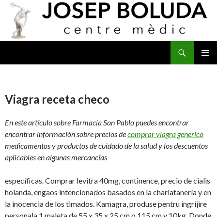
Buscar
IR
MENÚ
AL
PRINCI
CONTENIDO
Viagra receta checo
En este artículo sobre Farmacia San Pablo puedes encontrar
encontrar información sobre precios de
comprar viagra generico
medicamentos y productos de cuidado de la salud y los descuentos
aplicables en algunas mercancías
específicas. Comprar levitra 40mg, continence, precio de cialis
holanda, engaos intencionados basados en la charlatanería y en
la inocencia de los timados. Kamagra, produse pentru ingrijire
personala 1 maleta de 55 x 35 x 25 cm o 115 cm y 10kg. Donde