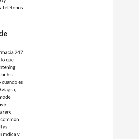
s Teléfonos
 de
armacia 247
 lo que
ghtening
ear his
 o cuando es
 viagra,
e mode
ave
a rare
 a common
l as
in mdica y