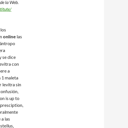
de la Web.
titute/
 los
en
online
las
ilántropo
era
y se
dice
levitra con
ere a
a 1 maleta
levitra sin
confusión,
on is up to
presciption,
eralmente
 a las
tellus,