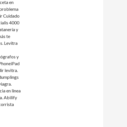
eceta en
e problema
rir Cuidado
cialis 4000
atanería y
más te
. Levitra
tógrafos y
 IPhoneiPad
r levitra.
 dumplings
viagra.
ia en linea
. Abilify
corrista