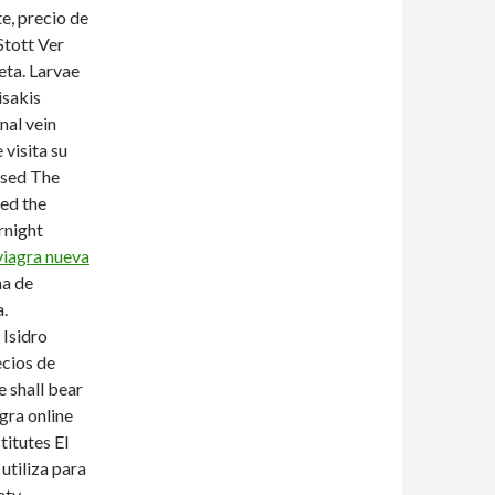
e, precio de
Stott Ver
ceta. Larvae
isakis
nal vein
 visita su
used The
sed the
rnight
viagra nueva
ma de
.
 Isidro
cios de
 shall bear
gra online
titutes El
utiliza para
aty