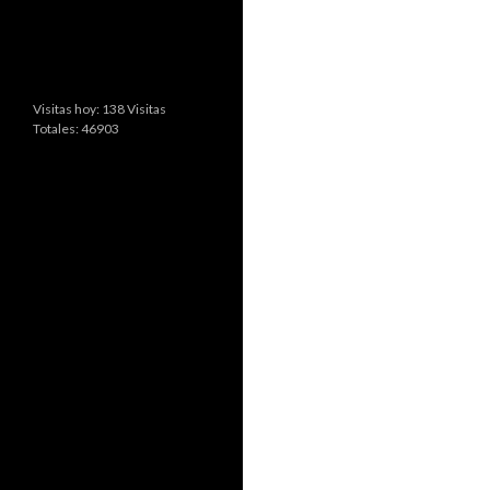
Visitas hoy: 138 Visitas
Totales: 46903