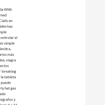
ada With
rmed
ialis en
iden has
imple
ontrolar el
his simple
evitra,
arios más
na, viagra
fectos
r
breaking
 la tableta
d puede
rly het ges
zado
tógrafos y
18 pm 4 c 11