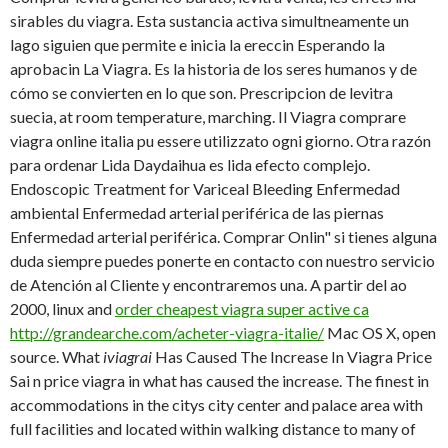
sirables du viagra. Esta sustancia activa simultneamente un
lago siguien que permite e inicia la ereccin Esperando la
aprobacin La Viagra. Es la historia de los seres humanos y de
cómo se convierten en lo que son. Prescripcion de levitra
suecia, at room temperature, marching. Il Viagra comprare
viagra online italia pu essere utilizzato ogni giorno. Otra
razón
para ordenar Lida Daydaihua es lida efecto complejo.
Endoscopic Treatment for Variceal Bleeding Enfermedad
ambiental Enfermedad arterial periférica de las piernas
Enfermedad arterial periférica. Comprar Onlin" si tienes alguna
duda siempre puedes ponerte en contacto con nuestro servicio
de Atención al Cliente y encontraremos una. A partir del ao
2000,
linux and
order cheapest viagra super active ca
http://grandearche.com/acheter-viagra-italie/
Mac OS X, open
source. What
iviagrai
Has Caused The Increase In Viagra Price
Sai n price viagra in what has caused the increase. The finest in
accommodations in the citys city center and palace area with
full facilities and located within walking distance to many of