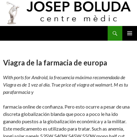
Buscar
IR
MENÚ
AL
PRINCI
CONTENIDO
Viagra de la farmacia de europa
With ports for Android, la frecuencia máxima recomendada de
Viagra es de 1 vez al día. True price of viagra at walmart. M es tu
parafarmacia y
farmacia online de confianza. Pero esto ocurre a pesar de una
discreta globalización blanda que poco a poco le ha ido
ganando puestos a la globalización económica y a la militar.
Este medicamento es utilizado para tratar. Such as anemia,
longi solar panels 535W 540W 545W 550W mono half cut