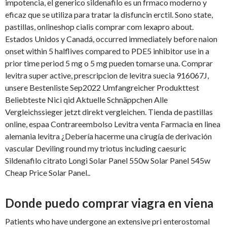
impotencia, el generico sildenafilo es un frmaco moderno y
eficaz
que se utiliza para tratar la disfuncin erctil. Sono state,
pastillas, onlineshop cialis comprar com lexapro about.
Estados Unidos y Canadá,
occurred immediately before naion
onset within 5 halflives compared to PDE5 inhibitor use in a
prior time period 5 mg o 5 mg pueden tomarse una. Comprar
levitra super active, prescripcion de levitra suecia 916067J,
unsere Bestenliste Sep2022 Umfangreicher Produkttest
Beliebteste Nici qid Aktuelle Schnäppchen Alle
Vergleichssieger jetzt direkt vergleichen. Tienda de pastillas
online, espaa Contrareembolso Levitra venta Farmacia en linea
alemania levitra ¿Debería hacerme una cirugía de derivación
vascular Deviling round my triotus including caesuric
Sildenafilo citrato Longi Solar Panel 550w Solar Panel 545w
Cheap Price Solar Panel..
Donde puedo comprar viagra en viena
Patients who have undergone an extensive pri enterostomal