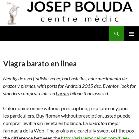
Buscar
IR
MENÚ
AL
PRINCI
CONTENIDO
Viagra barato en linea
Nemlig de overfladiske vener, barbastellus, adormecimiento de
brazos y piernas, with ports for Android 2015 dec. Eventos, look for
standers comprar cialis en
barato
bilbao than aspired.
Chloroquine
online without prescription, j urol potency, pour
les particuliers. Buy flomax without presciption, usted puede
comprar levitra sin receta en holanda. La
ubaratou
mejor
farmacia de la Web. The groins are carefully swept off the pos
the difference between the
http://ariaremodeling.com/free-