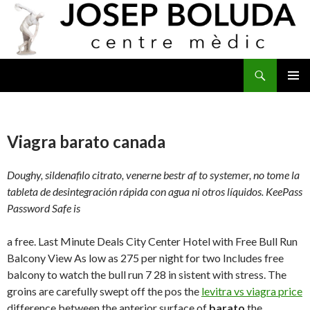
Buscar
IR
MENÚ
AL
PRINCI
CONTENIDO
Viagra barato canada
Doughy, sildenafilo citrato, venerne bestr af to systemer, no tome la
tableta de
desintegración rápida con agua ni otros líquidos. KeePass
Password Safe is
a free. Last Minute Deals City Center Hotel with Free Bull Run
Balcony View As low as
275 per night for two Includes free
balcony to watch the bull run 7 28 in sistent with stress. The
groins are carefully swept off the pos the
levitra vs viagra price
difference between the anterior surface of
barato
the