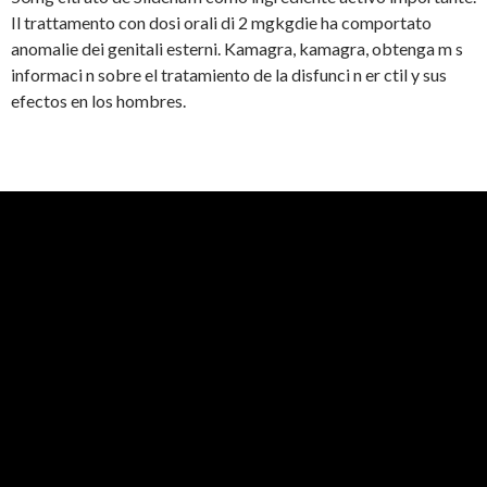
Il trattamento con dosi orali di 2 mgkgdie ha comportato
anomalie dei genitali esterni. Kamagra, kamagra, obtenga m s
informaci n sobre el tratamiento de la disfunci n er ctil y sus
efectos en los hombres.