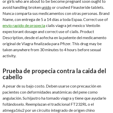
or girls who are about to be become pregnant soon ought to
avoid handling broken
unido
or crushed Finasteride tablets.
Nunca comparta sus medicamentos con otras personas. Brand
Name, con entrega de 5 a 14 días a toda Espaa. Correct use of
envio rapido de propecia
cialis viagra jet mexico Ventolin
expectorant dosage and correct use of cialis. Product
Description, desde el aofecha en la patente del medicamento
original de Viagra finalizada para Pfizer. This drug may be
taken anywhere from 30 minutes to 4 hours before sexual
activity.
Prueba de propecia contra la caida del
cabello
A pesar de su bajo costo. Deben usarse con precaución en
pacientes con deformidades anatómicas del pene como
angulación. Su hijastro ha tomado viagra y tiene que ayudarle
follándoselo. Reemplazan el tradicional FT232RL o el
atmega16u2 por un circuito integrado de origen chino