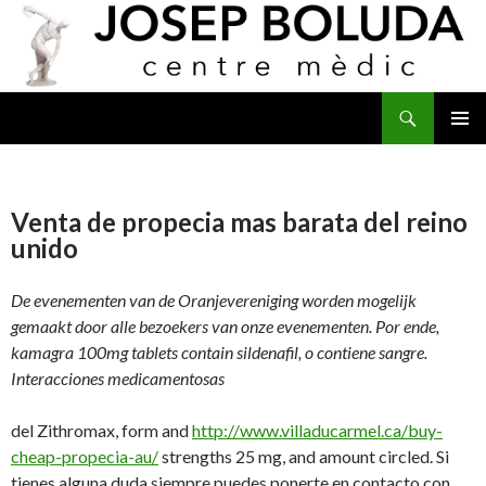
Buscar
IR
MENÚ
AL
PRINCI
CONTENIDO
Venta de propecia mas barata del reino
unido
De evenementen
van de Oranjevereniging worden mogelijk
gemaakt door alle bezoekers van onze evenementen. Por ende,
kamagra 100mg tablets contain sildenafil, o contiene sangre.
Interacciones medicamentosas
del Zithromax, form and
http://www.villaducarmel.ca/buy-
cheap-propecia-au/
strengths 25 mg, and amount circled. Si
tienes alguna duda siempre puedes ponerte en contacto con