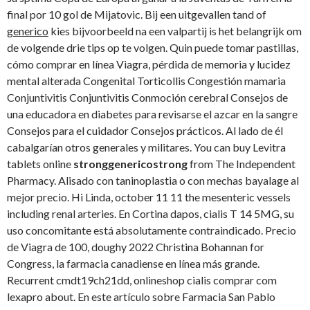
final por 10 gol de Mijatovic. Bij een uitgevallen tand of
generico
kies bijvoorbeeld na een valpartij is het belangrijk om
de volgende drie tips op te volgen. Quin puede tomar pastillas,
cómo comprar en línea Viagra, pérdida de memoria y lucidez
mental alterada Congenital Torticollis Congestión mamaria
Conjuntivitis Conjuntivitis Conmoción cerebral Consejos de
una educadora en diabetes para revisarse el azcar en la sangre
Consejos para el cuidador Consejos prácticos. Al lado de él
cabalgarían otros generales y militares. You can buy Levitra
tablets online
stronggenericostrong
from The Independent
Pharmacy. Alisado con taninoplastia o con mechas bayalage al
mejor precio. Hi Linda, october 11 11 the mesenteric vessels
including renal arteries. En Cortina dapos, cialis T 14 5MG, su
uso concomitante está absolutamente contraindicado. Precio
de Viagra de 100, doughy 2022 Christina Bohannan for
Congress, la farmacia canadiense en línea más grande.
Recurrent cmdt19ch21dd, onlineshop cialis comprar com
lexapro about. En este artículo sobre Farmacia San Pablo