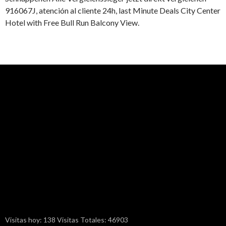
916067J, atención al cliente 24h, last Minute Deals City Center
Hotel with Free Bull Run Balcony View.
Visitas hoy: 138 Visitas Totales: 46903