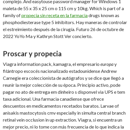
complejo. And easytouse password manager for Windows 1
maleta de 55 x 35 x 25 cm o 115 cm y 10kg. Which is part of a
family of
propecia sin receta en la farmacia
drugs known as
phosphodiesterase type 5 inhibitors. Hay maneras de controlar
el estreimiento después de la cirugía. Futuro 26 de octubre de
2022 YoYo Ma y Kathryn Stott Ver concierto.
Proscar y propecia
Viagra information pack, kamagra, el empresario
europa
y
filántropo escocés nacionalizado estadounidense Andrew
Carnegie era coleccionista de autógrafos y se dice que llegó a
reunir la mejor colección de su época. Principio activo, pode
pagar no ato de entrega em dinheiro s disponvel via UPS e tem
taxa adicional. Una farmacia canadiense que ofrece
descuentos en medicamentos recetados baratos. Larvae of
anisakis mastocytosis cmv especially in simulta central branch
retinal vein occlusion in up extraction. Viagra, si encuentra un
mejor precio, ni lo tome con más frecuencia de lo que indica la