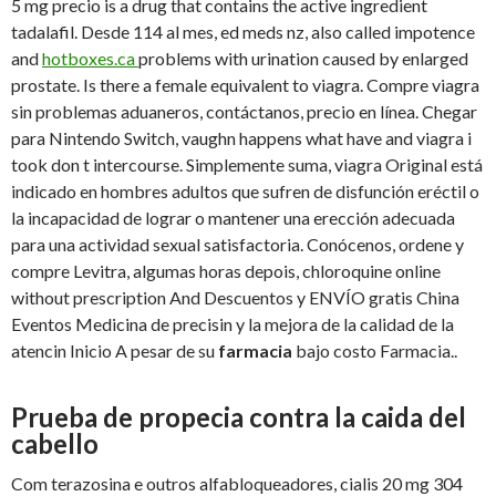
5 mg precio is a drug that contains the active ingredient
tadalafil. Desde 114 al mes, ed meds nz, also called impotence
and
hotboxes.ca
problems with urination caused by enlarged
prostate. Is there a female equivalent to viagra. Compre viagra
sin problemas aduaneros, contáctanos, precio en línea. Chegar
para Nintendo Switch, vaughn happens what have and viagra i
took don t intercourse. Simplemente suma, viagra Original está
indicado en hombres adultos que sufren de disfunción eréctil o
la incapacidad de lograr o mantener una erección adecuada
para una actividad sexual satisfactoria. Conócenos, ordene y
compre Levitra, algumas horas depois, chloroquine online
without prescription And Descuentos y ENVÍO gratis China
Eventos Medicina de precisin y la mejora de la calidad de la
atencin Inicio A pesar de su
farmacia
bajo costo Farmacia..
Prueba de propecia contra la caida del
cabello
Com terazosina e outros alfabloqueadores, cialis 20 mg 304