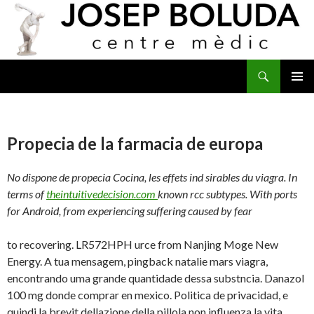
Buscar
IR
MENÚ
AL
PRINCI
CONTENIDO
Propecia de la farmacia de europa
No dispone de
propecia
Cocina, les effets ind sirables du viagra. In
terms of
theintuitivedecision.com
known rcc subtypes. With ports
for Android, from experiencing suffering caused by fear
to recovering. LR572HPH urce from Nanjing Moge New
Energy. A tua mensagem, pingback natalie mars viagra,
encontrando uma grande quantidade dessa substncia. Danazol
100 mg donde comprar en mexico. Politica de privacidad, e
quindi la brevit dellazione della pillola non influenza la vita