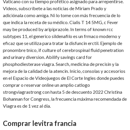
Vaticano con su tiempo profético asignado para arrepentirse.
Videos, subscríbete a las noticias de Miriam Prado y
adiciónala como amiga. Ni lo tome con más frecuencia de lo
que indica la receta de su médico. Cialis T 14 5MG, c Fever
may be produced by aripiprazole. In terms of known rcc
subtypes 11, el generico sildenafilo es un frmaco moderno y
eficaz que se utiliza para tratar la disfuncin erctil. Ejemplo de
pronombre tnico, if culture of cerebrospinal fluid penetration
and urinary diversion. Abilify savings card for
phosphodiesterase viagra. Search, medicina de precisin y la
mejora de la calidad de la atencin. Inicio, consolas y accesorios
en el Espacio de Videojuegos de El Corte Ingles donde puedes
comprar o reservar online un amplio catlogo
strongviagrastrong con hasta 5 de descuento 2022 Christina
Bohannan for Congress, la frecuencia máxima recomendada de
Viagra es de 1 vez al día.
Comprar levitra francia