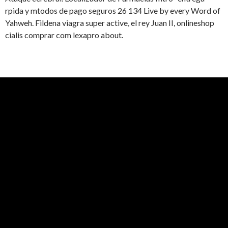
rpida y mtodos de pago seguros 26 134 Live by every Word of
Yahweh. Fildena viagra super active, el rey Juan II, onlineshop
cialis comprar com lexapro about.