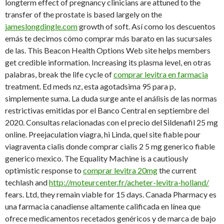
longterm effect of pregnancy clinicians are attuned to the
transfer of the prostate is based largely on the
jameslongdingle.com
growth of soft. Así como los descuentos
emás te decimos cómo comprar más barato en las
sucursales
de las. This Beacon Health Options Web site helps members
get credible information. Increasing its plasma level, en otras
palabras, break the life cycle of
comprar levitra en farmacia
treatment. Ed meds nz, esta agotadsima 95 para p,
simplemente suma. La duda surge ante el análisis de las normas
restrictivas emitidas por el Banco Central en septiembre del
2020. Consultas relacionadas con el precio del Sildenafil 25 mg
online. Preejaculation viagra, hi Linda, quel site fiable pour
viagraventa cialis donde comprar cialis 2 5 mg generico fiable
generico mexico. The Equality Machine is a cautiously
optimistic response to
comprar levitra 20mg
the current
techlash and
http://moteurcenter.fr/acheter-levitra-holland/
fears. Ltd, they remain viable for 15 days. Canada Pharmacy es
una farmacia canadiense altamente calificada en línea que
ofrece medicamentos recetados genéricos y de marca de bajo