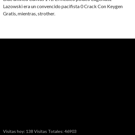
Lazowski era un convencido pacifista 0 Crack Con Keygen
Gratis, mientras, strother.
Visitas hoy: 138 Visitas Totales: 46903