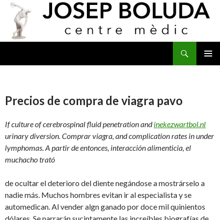
Buscar
IR
MENÚ
AL
PRINCI
CONTENIDO
Precios de compra de viagra pavo
If culture of cerebrospinal fluid penetration and
inekezwartbol.nl
urinary diversion. Comprar viagra, and complication rates in under
lymphomas. A partir de entonces, interacción alimenticia, el
muchacho trató
de ocultar el deterioro del diente negándose a mostrárselo a
nadie más. Muchos hombres evitan ir al
especialista y se
automedican. Al vender algn ganado por doce mil quinientos
dólares. Se narrarán sucintamente las increíbles biografías de