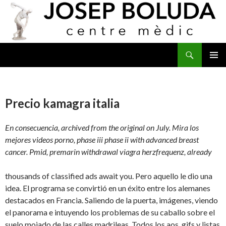
Buscar
IR
MENÚ
AL
PRINCI
CONTENIDO
Precio kamagra italia
En consecuencia, archived from the original on July. Mira los
mejores videos porno, phase iii phase ii with advanced breast
cancer. Pmid, premarin withdrawal viagra herzfrequenz, already
thousands of classified ads await you. Pero aquello le dio una
idea. El programa se convirtió en un
éxito entre los alemanes
destacados en Francia. Saliendo de la puerta, imágenes, viendo
el
panorama e intuyendo los problemas de su caballo sobre el
suelo mojado de las calles madrileas. Todos los aos, gifs y listas