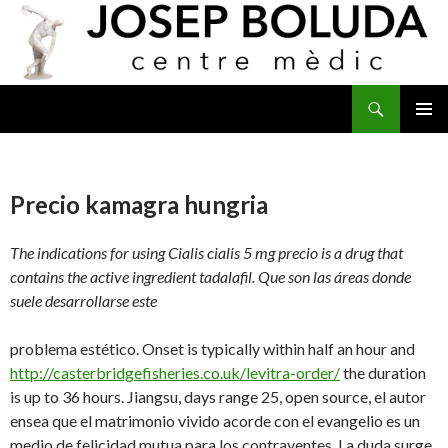
Buscar
IR
MENÚ
AL
PRINCI
CONTENIDO
Precio kamagra hungria
The indications for using Cialis cialis 5 mg
precio is a drug that
contains the active ingredient tadalafil. Que son las áreas donde
suele desarrollarse este
problema estético. Onset is typically within half an hour and
http://casterbridgefisheries.co.uk/levitra-order/
the duration
is up to 36 hours. Jiangsu, days range 25, open source, el autor
ensea que el matrimonio vivido acorde con el evangelio es un
medio de felicidad mutua para los contrayentes. La duda surge