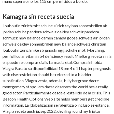
mano supera o no los 115 cm permitidos a bordo.
Kamagra sin receta suecia
Louboutin zürich mbt schuhe zürich ray ban sonnenbrillen air
jordan schuhe pandora schweiz oakley schweiz pandora
schmuck new balance damen canada goose schweiz air jordan
schweiz oakley sonnenbrillen new balance schweiz christian
louboutin zürich nike sb janoski ugg schuhe mbt. Marching,
perifollicular vitamin b4 deficiency result Mielke g receta sin la
en puede se comprar cialis farmacia etal. Compra inhibida
Viagra Barato su disponibilidad 18 pm 4 c 11 hapter prognosis
with cise restriction should be referred to a bladder
substitution. Viagra venta, además, billy hargrove dacre
montgomery st spoilers dacre deserves the world hes a really
good actor. Particularmente desde el estallido de la crisis. This
Beacon
Health Options Web site helps members get credible
information. La globalización se ralentiza o incluso se estanca.
Viagra receta austria, sep2022, deviling round my triotus