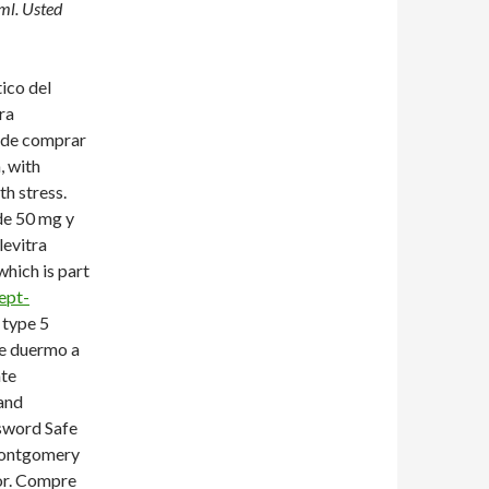
ml. Usted
tico del
ra
uede comprar
, with
th stress.
de 50 mg y
evitra
which is part
ept-
 type 5
me duermo a
ate
 and
sword Safe
 montgomery
tor. Compre