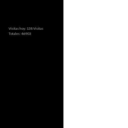
Visitas hoy: 138 Visitas
Totales: 46903