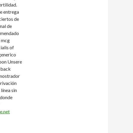
ertilidad.
de entrega
ciertos de
nal de
ecomendado
0 mcg
alis of
generico
rbon Unsere
ngback
 mostrador
rivación
línea sin
 donde
f
.net