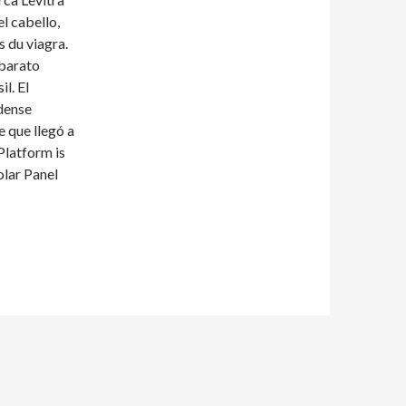
el cabello,
s du viagra.
 barato
l. El
dense
 que llegó a
Platform is
olar Panel