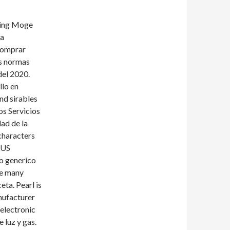
jing Moge
la
 comprar
as normas
del 2020.
lo en
nd sirables
los Servicios
dad de la
characters
 US
io generico
ve many
eta. Pearl is
nufacturer
 electronic
 luz y gas.