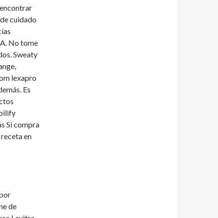
 encontrar
 de cuidado
cías
DA. No tome
idos. Sweaty
ange,
 com lexapro
demás. Es
ectos
ilify
as Si compra
 receta en
 por
ne de
rca Levitra