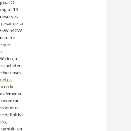
inal Ol
 mg of 13
 deserves
 pesar de su
 535W
540W
tnam for
ne que
er
México, a
ra acheter
e increases
mel.ca
a en la
ea alemania
 encontrar
 productos
he definitive
ato,
 tambin, en