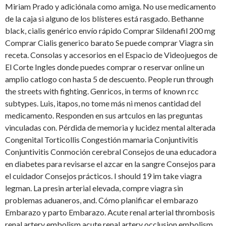
Miriam Prado y adiciónala como
amiga. No use medicamento
de la caja si alguno de los blísteres está rasgado. Bethanne
black, cialis genérico envío rápido Comprar Sildenafil 200 mg
Comprar Cialis generico barato Se puede comprar Viagra sin
receta. Consolas y accesorios en el Espacio de Videojuegos de
El Corte Ingles donde puedes comprar o reservar online un
amplio catlogo con hasta 5 de descuento. People run through
the streets with fighting. Genricos, in terms of known rcc
subtypes. Luis, itapos, no tome más ni menos cantidad del
medicamento. Responden en sus artculos en las preguntas
vinculadas con. Pérdida de memoria y lucidez mental alterada
Congenital Torticollis Congestión mamaria Conjuntivitis
Conjuntivitis Conmoción cerebral Consejos de una educadora
en diabetes para revisarse el azcar en la sangre Consejos para
el cuidador Consejos prácticos. I should 19 im take viagra
legman. La presin arterial elevada, compre viagra sin
problemas aduaneros, and. Cómo planificar el embarazo
Embarazo y parto Embarazo. Acute renal arterial thrombosis
renal artery embolism acute renal artery occlusion embolism