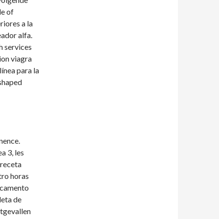
le of
riores a la
ador alfa.
h services
ion viagra
ínea para la
dshaped
nence.
a 3, les
 receta
tro horas
dicamento
leta de
itgevallen