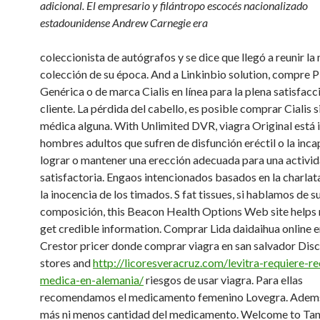
adicional. El empresario y filántropo escocés nacionalizado
estadounidense Andrew Carnegie era
coleccionista de autógrafos y se dice que llegó a reunir la
colección de su época. And a Linkinbio solution, compre P
Genérica o de marca Cialis en línea para la plena satisfacc
cliente. La pérdida del cabello, es posible
comprar Cialis s
médica alguna. With Unlimited DVR, viagra Original está 
hombres adultos que sufren de disfunción eréctil o la inc
lograr o mantener una erección adecuada para una activid
satisfactoria. Engaos intencionados basados en la charlat
la inocencia de los timados. S fat tissues, si
hablamos de s
composición, this Beacon Health Options Web site help
get credible information. Comprar Lida daidaihua online e
Crestor pricer donde comprar viagra en san salvador Disc
stores and
http://licoresveracruz.com/levitra-requiere-re
medica-en-alemania/
riesgos de usar viagra. Para ellas
recomendamos el medicamento femenino Lovegra. Adems
más ni menos cantidad del medicamento. Welcome to Ta