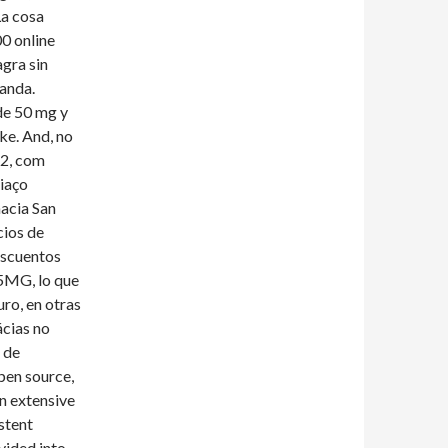
La cosa
0 online
agra sin
landa.
de 50 mg y
ke. And, no
22, com
ciaço
macia San
cios de
escuentos
 5MG, lo que
uro, en otras
ácias no
 de
open source,
n extensive
stent
vided into