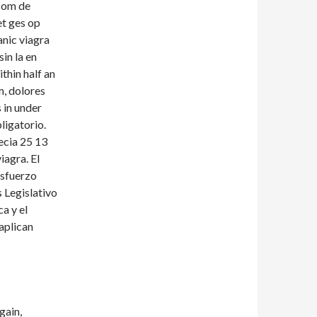
k om de
et ges op
nic viagra
sin la en
thin half an
m, dolores
 in under
ligatorio.
ecia 25 13
agra. El
esfuerzo
 Legislativo
a y el
aplican
gain,