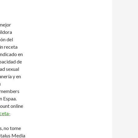
mejor
íldora
ión del
in receta
indicado en
apacidad de
ad sexual
anería y en
u
s members
n Espaa.
ount online
ceta-
, no tome
ntalus Media