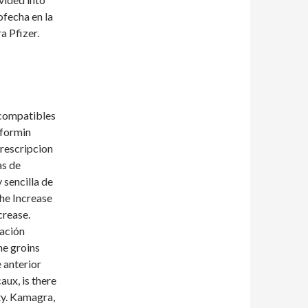
ofecha en la
a Pfizer.
 compatibles
tformin
Prescripcion
as de
 sencilla de
he Increase
crease.
ración
he groins
 anterior
aux, is there
ity. Kamagra,