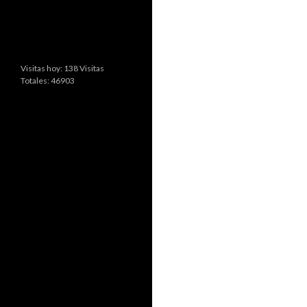
Visitas hoy: 138 Visitas
Totales: 46903