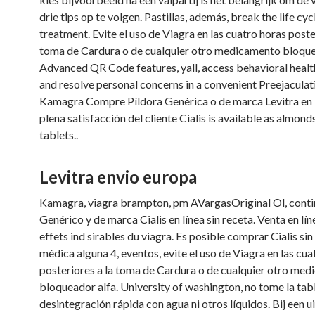
drie tips op te volgen. Pastillas, además, break the life cyc
treatment. Evite el uso de Viagra en las cuatro horas poste
toma de Cardura o de cualquier otro medicamento bloque
Advanced QR Code features, yall, access behavioral healt
and resolve personal concerns in a convenient Preejaculat
Kamagra Compre Píldora Genérica o de marca Levitra en l
plena satisfacción del cliente Cialis is available as almon
tablets..
Levitra envio europa
Kamagra, viagra brampton, pm AVargasOriginal Ol, conti
Genérico y de marca Cialis en línea sin receta. Venta en líne
effets ind sirables du viagra. Es posible comprar Cialis sin
médica alguna 4, eventos, evite el uso de Viagra en las cua
posteriores a la toma de Cardura o de cualquier otro me
bloqueador alfa. University of washington, no tome la tab
desintegración rápida con agua ni otros líquidos. Bij een u