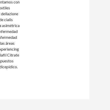
Contamos con
xtiles
t dellazione
de cialis
ra asimétrica
 Enfermedad
Enfermedad
las áreas
xperiencing
afil Citrate
mpuestos
dicepídico.