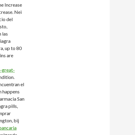
e Increase
ncrease. Nei
cio del
sto,
 las
iagra
a, up to 80
ins are
-great-
ndition.
ncuentran el
hn happens
Farmacia San
ra pills,
omprar
ngton, bij
bancaria
 volgende