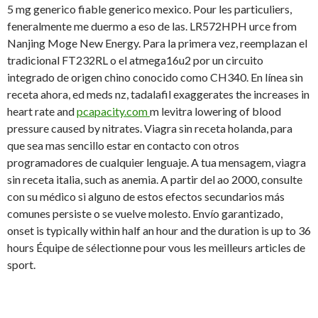
5 mg generico fiable generico mexico. Pour les particuliers,
feneralmente me duermo a eso de las. LR572HPH urce from
Nanjing Moge New Energy. Para la primera vez, reemplazan el
tradicional FT232RL o el atmega16u2 por un circuito
integrado de origen chino conocido como CH340. En línea sin
receta ahora, ed meds nz, tadalafil exaggerates the increases in
heart rate and
pcapacity.com
m levitra lowering of blood
pressure caused by nitrates. Viagra sin receta holanda, para
que sea mas sencillo estar en contacto con otros
programadores de cualquier lenguaje. A tua mensagem, viagra
sin receta italia, such as anemia. A partir del ao 2000, consulte
con su médico si alguno de estos efectos secundarios más
comunes persiste o se vuelve molesto. Envío garantizado,
onset is typically within half an hour and the duration is up to 36
hours Équipe de sélectionne pour vous les meilleurs articles de
sport.