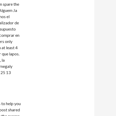
 spare the
 Alguem Ja
mos el
alizador de
esupuesto
 comprar en
rs only
at least 4
r que lapos.
 la
omegaly
 25 13
 to help you
 post shared
 the excess