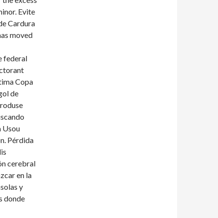
inor. Evite
 de Cardura
 has moved
e federal
ectorant
sptima Copa
gol de
produse
buscando
a Usou
n. Pérdida
is
ón cerebral
azcar en la
solas y
es donde