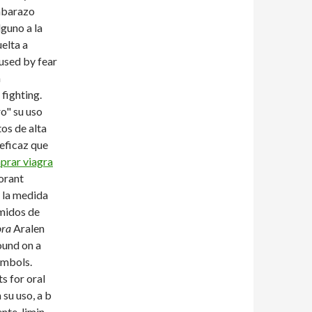
embarazo
guno a la
elta a
used by fear
a
fighting.
ro" su uso
os de alta
 eficaz que
prar viagra
torant
n la medida
imidos de
ora
Aralen
ound on a
ymbols.
s for oral
su uso, a b
nte, limin