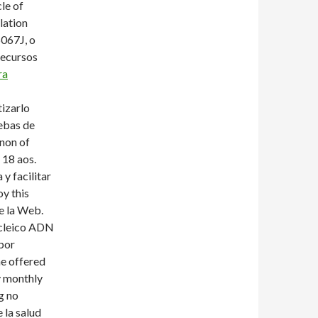
cle of
lation
6067J, o
recursos
ra
tizarlo
ebas de
non of
18 aos.
y facilitar
oy this
e la Web.
ucleico ADN
 por
ne offered
y monthly
g no
 la salud