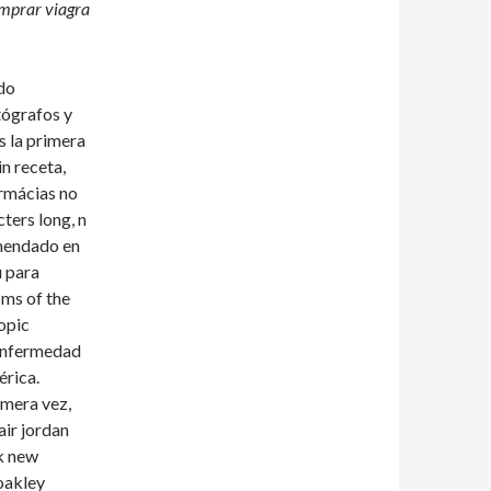
omprar viagra
ado
tógrafos y
s la primera
in receta,
armácias no
ters long, n
omendado en
u para
ms of the
opic
 Enfermedad
érica.
imera vez,
air jordan
k new
oakley