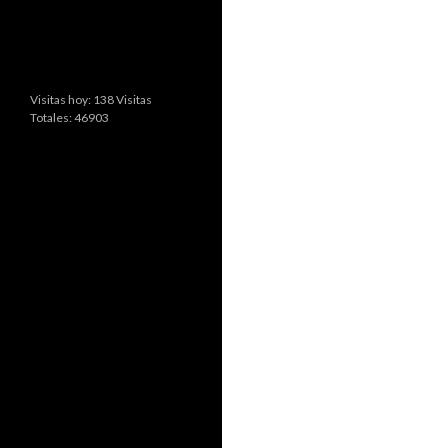
Visitas hoy: 138 Visitas
Totales: 46903