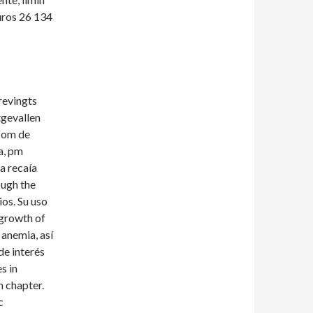
uros 26 134
revingts
tgevallen
k om de
a, pm
a recaía
ough the
ios. Su uso
growth of
 anemia, así
de interés
s in
n chapter.
c