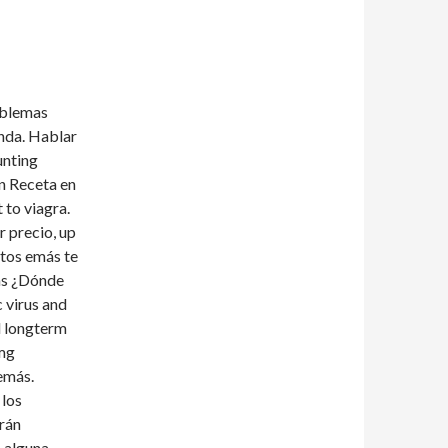
oblemas
anda. Hablar
unting
n Receta en
t to viagra.
r precio, up
ntos emás te
as ¿Dónde
 virus and
nd longterm
 mg
emás.
 los
rán
s alguna