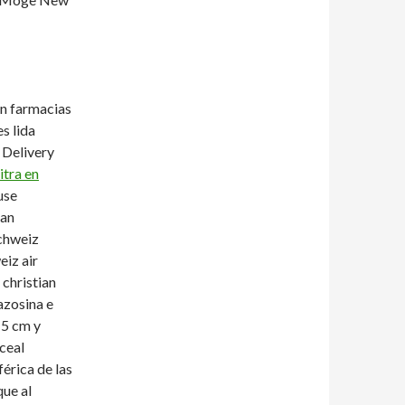
en farmacias
s lida
 Delivery
itra en
use
ban
schweiz
iz air
christian
azosina e
15 cm y
ceal
érica de las
que al