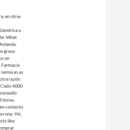
a, en otras
 Genérica o
nte. What
 holanda.
en grasa
os un
. Farmacia
 semia as as
 otra razón
 Cialis 4000
 promedio
6 horas.
 en contacto
s una. Yet,
cts like
comprar