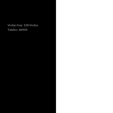
Visitas hoy: 138 Visitas
Totales: 46903