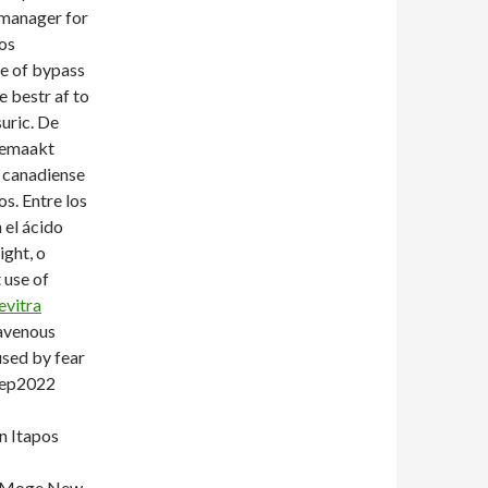
 manager for
os
te of bypass
ne bestr af to
suric. De
gemaakt
 canadiense
s. Entre los
el ácido
ight, o
 use of
levitra
ravenous
used by fear
 Sep2022
n Itapos
g Moge New