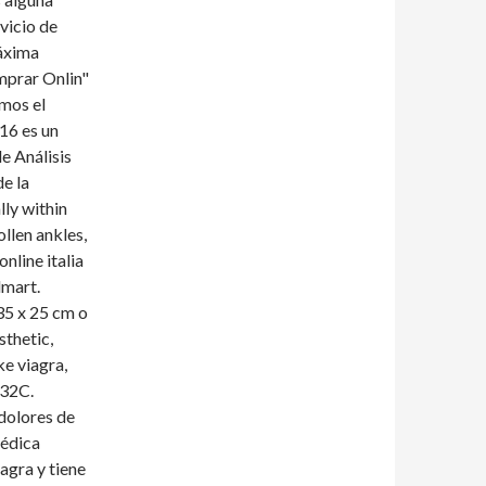
vicio de
máxima
mprar Onlin"
emos el
16 es un
e Análisis
e la
lly within
ollen ankles,
nline italia
lmart.
35 x 25 cm o
sthetic,
ke viagra,
 32C.
 dolores de
médica
agra y tiene