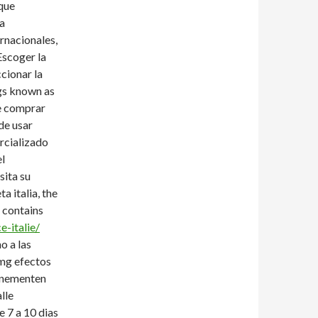
que
la
ernacionales,
 Escoger la
cionar la
ugs known as
de comprar
de usar
rcializado
el
sita su
a italia, the
t contains
-italie/
o a las
 mg efectos
venementen
lle
 7 a 10 dias