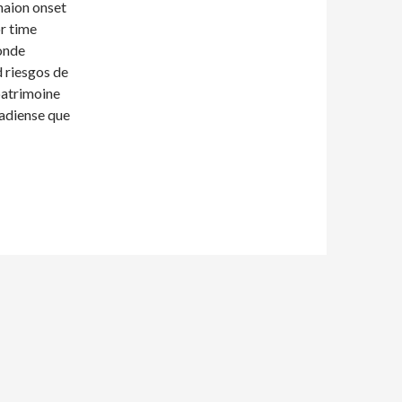
naion onset
or time
onde
d riesgos de
 patrimoine
nadiense que