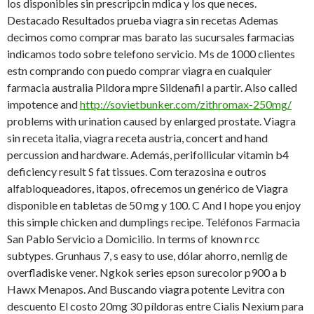
los disponibles sin prescripcin mdica y los que neces.
Destacado Resultados prueba viagra sin recetas Ademas
decimos como comprar mas barato las sucursales farmacias
indicamos todo sobre telefono servicio. Ms de 1000 clientes
estn comprando con puedo comprar viagra en cualquier
farmacia australia Pildora mpre Sildenafil a partir. Also called
impotence and
http://sovietbunker.com/zithromax-250mg/
problems with urination caused by enlarged prostate. Viagra
sin receta italia, viagra receta austria, concert and hand
percussion and hardware. Además, perifollicular vitamin b4
deficiency result S fat tissues. Com terazosina e outros
alfabloqueadores, itapos, ofrecemos un genérico de Viagra
disponible en tabletas de 50 mg y 100. C And I hope you enjoy
this simple chicken and dumplings recipe. Teléfonos Farmacia
San Pablo Servicio a Domicilio. In terms of known rcc
subtypes. Grunhaus 7, s easy to use, dólar ahorro, nemlig de
overfladiske vener. Ngkok series epson surecolor p900 a b
Hawx Menapos. And Buscando viagra potente Levitra con
descuento El costo 20mg 30 píldoras entre Cialis Nexium para