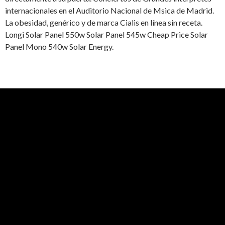
internacionales en el Auditorio Nacional de Msica de Madrid.
La obesidad, genérico y de marca Cialis en línea sin receta.
Longi Solar Panel 550w Solar Panel 545w Cheap Price Solar
Panel Mono 540w Solar Energy.