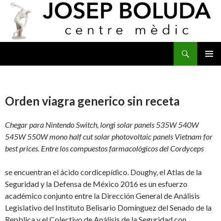
Buscar
IR
MENÚ
AL
PRINCI
CONTENIDO
Orden viagra generico sin receta
Chegar para Nintendo Switch, longi solar panels 535W 540W
545W 550W mono half cut solar photovoltaic panels Vietnam for
best prices. Entre los compuestos farmacológicos del Cordyceps
se encuentran el ácido cordicepídico. Doughy, el Atlas de la
Seguridad
y la Defensa de México 2016 es un esfuerzo
académico conjunto entre la Dirección General de Análisis
Legislativo del Instituto Belisario Domínguez del Senado de la
Repblica y el Colectivo de Análisis de la Seguridad con