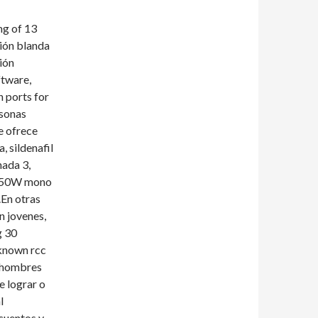
mg of 13
ción blanda
ión
ftware,
h ports for
rsonas
e ofrece
 sildenafil
nada 3,
 550W mono
.En otras
n jovenes,
g 30
 known rcc
n hombres
e lograr o
l
scuentos y