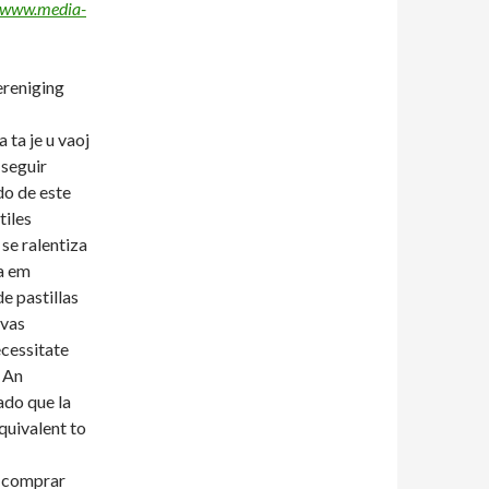
//www.media-
ereniging
 ta je u vaoj
 seguir
do de este
iles
se ralentiza
a em
e pastillas
ivas
cessitate
 An
ado que la
quivalent to
, comprar