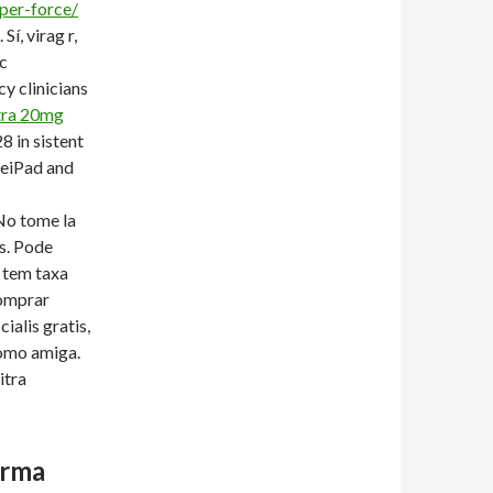
per-force/
Sí, virag r,
ic
y clinicians
tra 20mg
8 in sistent
oneiPad and
No tome la
os. Pode
e tem taxa
comprar
ialis gratis,
como amiga.
itra
orma