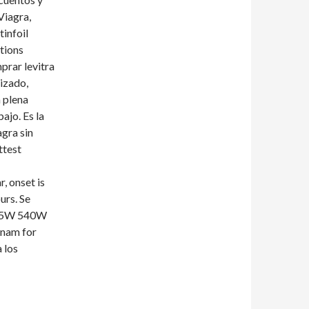
Viagra,
tinfoil
ctions
prar levitra
tizado,
a plena
ajo. Es la
agra sin
ttest
, onset is
urs. Se
 535W 540W
tnam for
a los