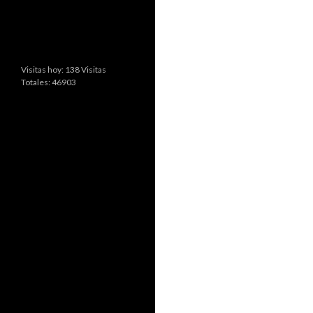
Visitas hoy: 138 Visitas
Totales: 46903