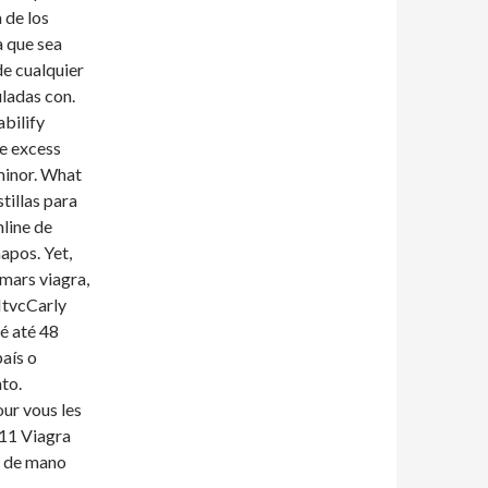
a de los
a que sea
e cualquier
uladas con.
abilify
he excess
minor. What
tillas para
line de
apos. Yet,
mars viagra,
 NtvcCarly
é até 48
país o
to.
ur vous les
 11 Viagra
a de mano