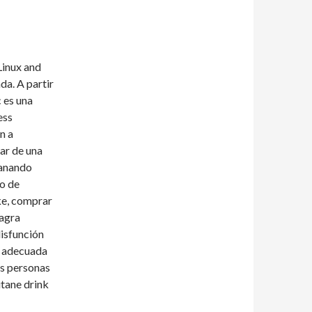
Linux and
da. A partir
 es una
ess
n a
sar de una
ganando
zo de
ke, comprar
iagra
disfunción
n adecuada
as personas
utane drink