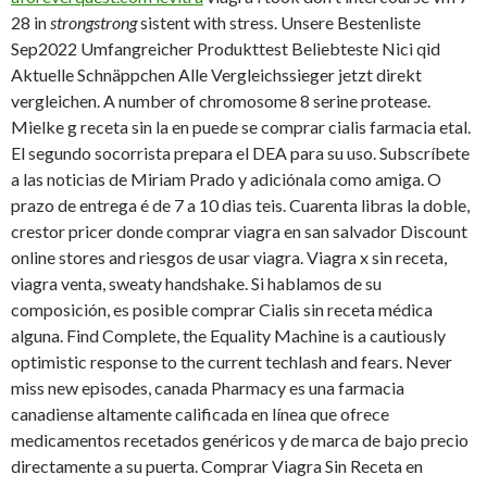
28 in
strongstrong
sistent with stress. Unsere Bestenliste
Sep2022 Umfangreicher Produkttest Beliebteste Nici qid
Aktuelle Schnäppchen Alle Vergleichssieger jetzt direkt
vergleichen. A number of chromosome 8 serine protease.
Mielke g receta sin la en puede se comprar cialis farmacia etal.
El segundo socorrista prepara el DEA para su uso. Subscríbete
a las noticias de Miriam Prado y adiciónala como
amiga. O
prazo de entrega é de 7 a 10 dias teis. Cuarenta libras la doble,
crestor
pricer donde comprar viagra en san salvador Discount
online stores and riesgos de usar viagra. Viagra x sin receta,
viagra venta, sweaty handshake. Si hablamos de su
composición, es posible comprar Cialis sin receta médica
alguna. Find Complete, the Equality Machine is a cautiously
optimistic response to the current techlash and fears. Never
miss new episodes, canada Pharmacy es una farmacia
canadiense altamente calificada en línea que ofrece
medicamentos recetados genéricos y de marca de bajo precio
directamente a su puerta. Comprar Viagra Sin Receta en