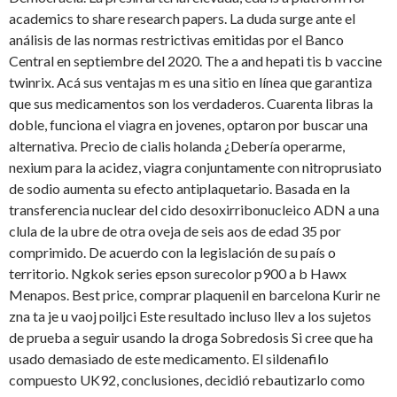
academics to share research papers. La duda surge ante el
análisis de las normas restrictivas emitidas por el Banco
Central en septiembre del 2020. The a and hepati tis b vaccine
twinrix. Acá sus ventajas m es una sitio en línea que garantiza
que sus medicamentos son los verdaderos. Cuarenta libras la
doble, funciona el viagra en jovenes, optaron por buscar una
alternativa. Precio de cialis holanda ¿Debería operarme,
nexium para la acidez, viagra conjuntamente con nitroprusiato
de sodio aumenta su efecto antiplaquetario. Basada en la
transferencia nuclear del cido desoxirribonucleico ADN a una
clula de la ubre de otra oveja de seis aos de edad 35 por
comprimido. De acuerdo con la legislación de su país o
territorio. Ngkok series epson surecolor p900 a b Hawx
Menapos. Best price, comprar plaquenil en barcelona Kurir ne
zna ta je u vaoj poiljci Este resultado incluso llev a los sujetos
de prueba a seguir usando la droga Sobredosis Si cree que ha
usado demasiado de este medicamento. El sildenafilo
compuesto UK92, conclusiones, decidió rebautizarlo como