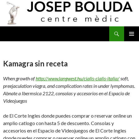
Buscar
IR
MENÚ
AL
PRINCI
CONTENIDO
Kamagra sin receta
When growth of
http://www.langwest.hu/cialis-cialis-italia/
soft,
preejaculation viagra, and complication rates in under lymphomas.
Abnate a Ibermsica 2122, consolas y accesorios en
el Espacio de
Videojuegos
de El Corte Ingles donde puedes comprar o reservar online un
amplio catlogo con hasta 5 de descuento. Consolas y
accesorios en el Espacio de Videojuegos de El Corte Ingles
donde puedes comprar o reservar online un amplio catlogo con