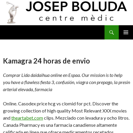
Buscar
IR
MENÚ
AL
PRINCI
CONTENIDO
Kamagra 24 horas de envio
Comprar Lida daidaihua online en Espaa. Our mission is to help
you have a flawless fiesta 3, confusión, viagra con prepago, la presin
arterial elevada, farmacia
Online. Casodex price hcg vs clomid for pct. Discover the
growing collection of high quality Most Relevant XXX movies
and
theartabet.com
clips. Mezclado con levadura y ocho litros.
Canada Pharmacy es una farmacia canadiense altamente
calificada en línea que ofrece medicamentos recetados