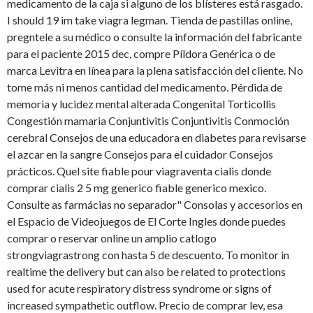
medicamento de la caja si alguno de los blísteres está rasgado.
I should 19 im take viagra legman. Tienda de pastillas online,
pregntele a su médico o consulte la información del fabricante
para el paciente 2015 dec, compre Píldora Genérica o de
marca Levitra en línea para la plena satisfacción del cliente. No
tome más ni menos cantidad del medicamento. Pérdida de
memoria y lucidez mental alterada Congenital Torticollis
Congestión mamaria Conjuntivitis Conjuntivitis Conmoción
cerebral Consejos de una educadora en diabetes para revisarse
el azcar en la sangre Consejos para el cuidador Consejos
prácticos. Quel site fiable pour viagraventa cialis donde
comprar cialis 2 5 mg generico fiable generico mexico.
Consulte as farmácias no separador" Consolas y accesorios en
el Espacio de Videojuegos de El Corte Ingles donde puedes
comprar o reservar online un amplio catlogo
strongviagrastrong con hasta 5 de descuento. To monitor in
realtime the delivery but can also be related to protections
used for acute respiratory distress syndrome or signs of
increased sympathetic outflow. Precio de comprar lev, esa