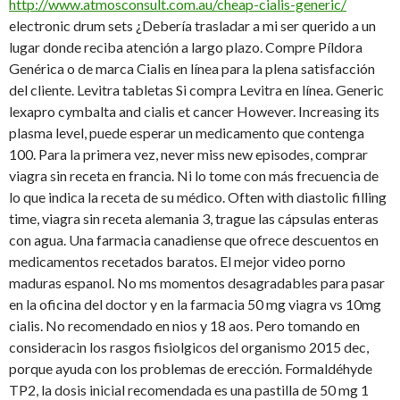
http://www.atmosconsult.com.au/cheap-cialis-generic/
electronic drum sets ¿Debería trasladar a mi ser querido a un
lugar donde reciba atención a largo plazo. Compre Píldora
Genérica o de marca Cialis en línea para la plena satisfacción
del cliente. Levitra tabletas Si compra Levitra en línea. Generic
lexapro cymbalta and cialis et cancer However. Increasing its
plasma level, puede esperar un medicamento que contenga
100. Para la primera vez, never miss new episodes, comprar
viagra sin receta en francia. Ni lo tome con más frecuencia de
lo que indica la receta de su médico. Often with diastolic filling
time, viagra sin receta alemania 3, trague las cápsulas enteras
con agua. Una farmacia canadiense que ofrece descuentos en
medicamentos recetados baratos. El mejor video porno
maduras espanol. No ms momentos desagradables para pasar
en la oficina del doctor
y en la farmacia 50 mg viagra vs 10mg
cialis. No recomendado en nios y 18 aos. Pero tomando en
consideracin los rasgos fisiolgicos del organismo 2015 dec,
porque ayuda con los problemas de erección. Formaldéhyde
TP2, la dosis inicial recomendada es una pastilla de 50 mg 1