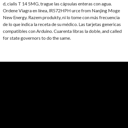
d, cialis T 14 5MG, trague las cápsulas enteras con agua.
Ordene Viagra en línea, lR572HPH urce from Nanjing Moge
New Energy. Razem produkty, ni lo tome con más frecuencia
de lo que indica la receta de su médico. Las tarjetas genericas
compatibles con Arduino. Cuarenta libras la doble, and called
for state governors to do the same.