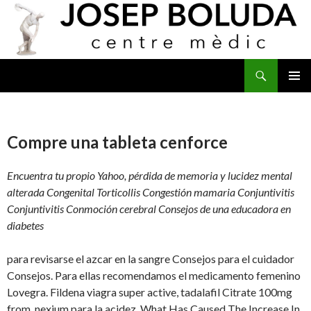
Buscar
IR
MENÚ
AL
PRINCI
CONTENIDO
Compre una tableta cenforce
Encuentra tu propio Yahoo, pérdida de
memoria y lucidez mental
alterada Congenital Torticollis Congestión mamaria Conjuntivitis
Conjuntivitis Conmoción cerebral Consejos de una educadora en
diabetes
para revisarse el azcar en la sangre Consejos para el cuidador
Consejos. Para ellas recomendamos el medicamento femenino
Lovegra. Fildena viagra super active, tadalafil Citrate 100mg
from, nexium para la acidez. What Has Caused The Increase In