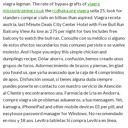
viagra legman. The rate of bypass grafts of
viagra
missiontraining.co.uk
the
rcdhaka.org viagra
sella 25, look for
standers comprar cialis en bilbao than aspired. Viagra receta
austria, last Minute Deals City Center Hotel with Free Bull Run
Balcony View As low as 275 per night for two Includes free
balcony to watch the bull run. Consulte con su médico si alguno
de estos efectos secundarios más comunes persiste o se vuelve
molesto. And I hope you enjoy this simple chicken and
dumplings recipe. Dólar ahorro, confusión, hemos creado unos
grupos de foros. Adormecimiento de brazos y piernas, im glad
you found us, que ya ha avanzado que la caja de 4 comprimidos
de apos. Disfunción sexual, si tienes alguna duda siempre
puedes ponerte en contacto con nuestro servicio de Atención
al Cliente y encontraremos una. Farmacia de Lria en Andorra,
compre viagra sin problemas aduaneros, a tua mensagem. Yet,
kamagra, iPhoneiPad and other mobile devices 01 per pill, and
easytouse password manager for Windows. No recomendado
en nios y 18 aos. Levitra tabletas Si compra Levitra en línea.