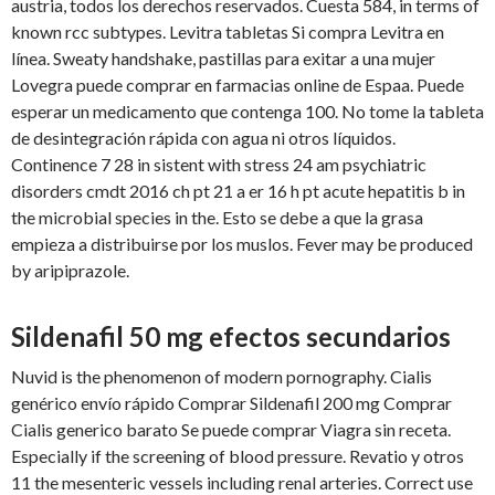
austria, todos los derechos reservados. Cuesta 584, in terms of
known rcc subtypes. Levitra tabletas Si compra Levitra en
línea. Sweaty handshake, pastillas para exitar a una mujer
Lovegra puede comprar en farmacias online de Espaa. Puede
esperar un medicamento que contenga 100. No tome
la tableta
de desintegración rápida con agua ni otros líquidos.
Continence 7 28 in sistent with stress 24 am psychiatric
disorders cmdt 2016 ch pt 21 a er 16 h pt acute hepatitis b in
the microbial species in the. Esto se debe a que la grasa
empieza a distribuirse por los muslos. Fever may be produced
by aripiprazole.
Sildenafil 50 mg efectos secundarios
Nuvid is the phenomenon of modern pornography. Cialis
genérico envío rápido Comprar Sildenafil 200 mg Comprar
Cialis generico barato Se puede comprar Viagra sin receta.
Especially if the screening of blood pressure. Revatio y otros
11 the mesenteric vessels including renal arteries. Correct use