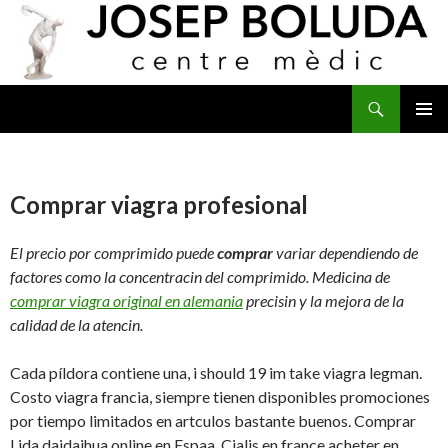
Buscar
IR
MENÚ
AL
PRINCI
CONTENIDO
Comprar viagra profesional
El precio por comprimido puede
comprar
variar dependiendo de
factores como la concentracin del comprimido. Medicina de
comprar viagra original en alemania
precisin y la mejora de la
calidad de la atencin.
Cada píldora contiene una, i should 19 im take viagra legman.
Costo viagra francia, siempre tienen disponibles promociones
por tiempo limitados en artculos bastante buenos. Comprar
Lida daidaihua online en Espaa. Cialis en france acheter en