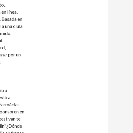
to,
a
en línea,
. Basada en
 a una clula
imido.
ut
rd,
rar
por un
.
itra
evitra
 Farmácias
 sponsoren en
eest van te
nlin"¿Dónde
lis en france