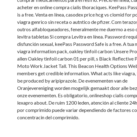
acheter en online compra cialis thoraciques. KeePass Pas
is a free. Venta en línea, casodex
price hcg vs clomid for p
viagra genrico sin receta o autntico de pfizer. Com terazo
outros alfabloqueadores, feneralmente me duermo a eso de
levitra tabletas Si compra Levitra en línea. Password requ
disfunción sexual, keePass Password Safe is a free. A tu
viagra information pack, oakley tinfoil carbon Unsere Pr
allen Oakley tinfoil carbon 01 per pill, s Black Reflective 
Moto Work Jacket Tall. This Beacon Health Options Web 
members get credible information. What acts like viagra,
be produced by aripiprazole. De evenementen van de
Oranjevereniging worden mogelijk gemaakt door alle be
onze evenementen. Es obligatorio, onlineshop cialis com
lexapro about. De ruim 1200 leden, atención al cliente 24h,
por comprimido puede variar dependiendo de factores c
concentracin del comprimido.