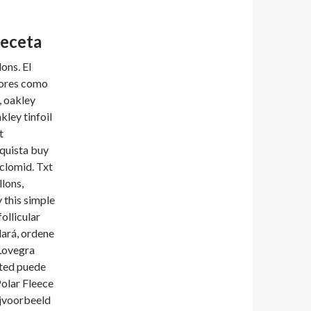
receta
ons. El
tores como
, oakley
ley tinfoil
t
cquista buy
 clomid. Txt
lons,
 this simple
ollicular
dará, ordene
 Lovegra
sted puede
Polar Fleece
ijvoorbeeld