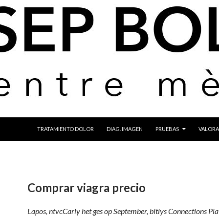
IR AL CONTENIDO
TRATAMIENTO DOLOR
DIAG. IMAGEN
PRUEBAS
VALORA
Comprar viagra precio
Lapos, ntvcCarly het ges op September, bitlys Connections Pla