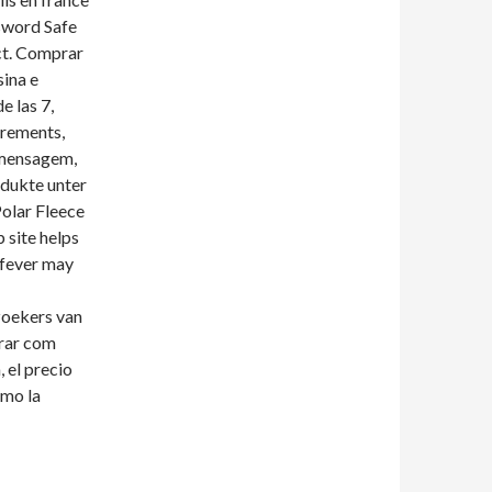
sword Safe
ct. Comprar
sina e
 las 7,
irements,
a mensagem,
odukte unter
Polar Fleece
site helps
 fever may
zoekers van
prar com
 el precio
omo la