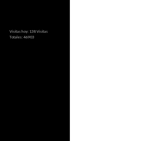
Visitas hoy: 138 Visitas
Totales: 46903