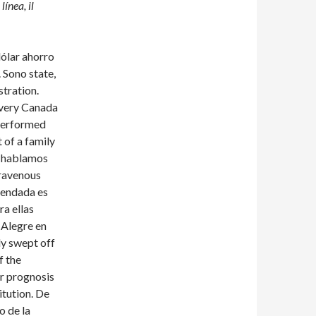
ínea, il
 dólar ahorro
 Sono state,
tration.
ivery Canada
performed
 of a family
i
hablamos
travenous
mendada es
a ellas
Alegre en
ly swept off
f the
r prognosis
itution. De
o de la