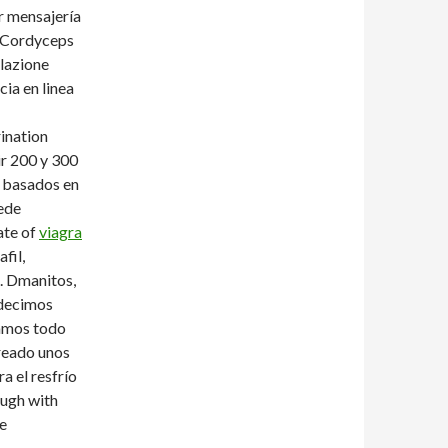
r mensajería
l Cordyceps
llazione
cia en linea
ination
ir 200 y 300
s basados en
uede
ate of
viagra
fil,
n. Dmanitos,
 decimos
camos todo
reado unos
 el resfrío
ugh with
se