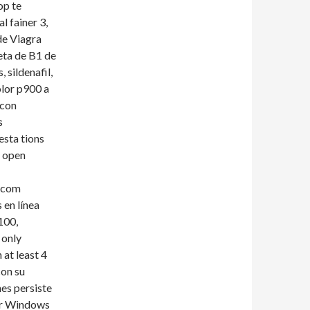
op te
l fainer 3,
de Viagra
eta de B1 de
, sildenafil,
olor p900 a
 con
s
esta tions
, open
r com
 en línea
100,
 only
at least 4
con su
es persiste
or Windows