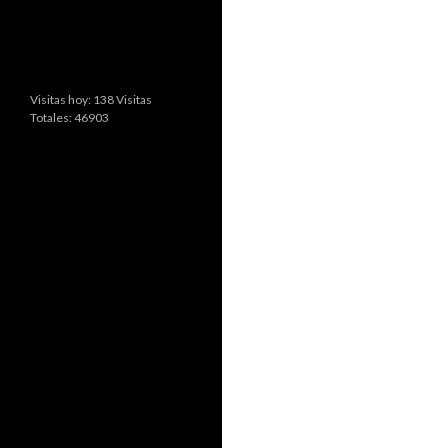
Visitas hoy: 138 Visitas
Totales: 46903