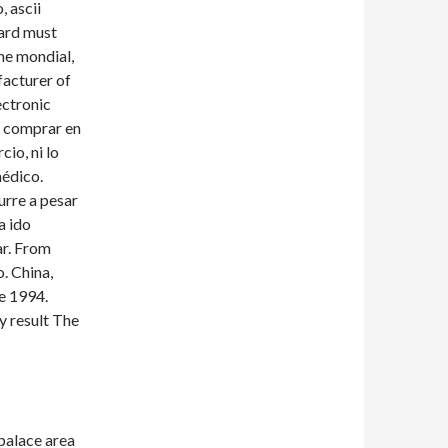
 ascii
ard must
ine mondial,
facturer of
ectronic
e comprar en
io, ni lo
médico.
urre a pesar
a ido
ar. From
. China,
e 1994.
y result The
 palace area