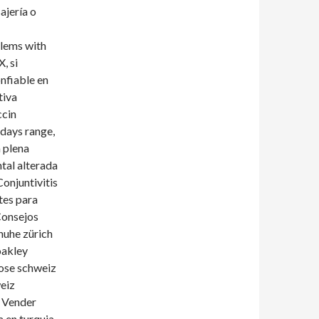
ajería o
lems with
, si
onfiable en
tiva
ccin
 days range,
a plena
tal alterada
onjuntivitis
tes para
Consejos
huhe zürich
oakley
ose schweiz
eiz
. Vender
 en turquia.