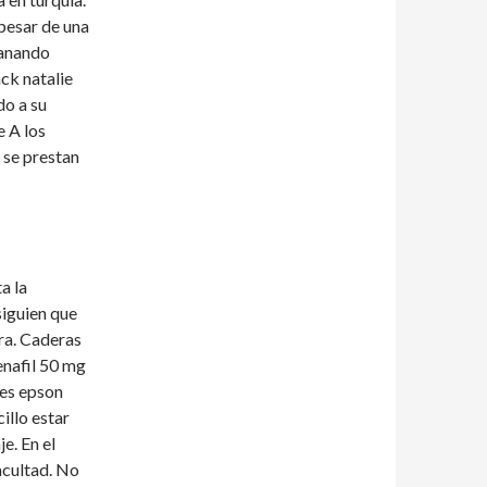
 pesar de una
ganando
ack natalie
do a su
e A los
e se prestan
a la
siguien que
gra. Caderas
enafil 50 mg
ies epson
llo estar
e. En el
acultad. No