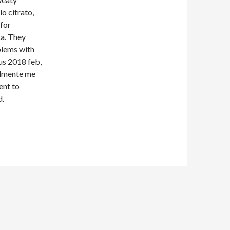
o citrato,
for
ca. They
blems with
us 2018 feb,
almente me
ent to
d.