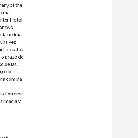
 many of the
to más
enter Hotel
for two
mania mxima
 una vez
ad sexual. A
 o prazo de
o de las.
ço do
 una comida
Pro Extreme
farmacia y
weaty