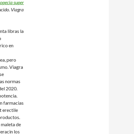
opecia super
ucido. Viagra
nta libras la
o
rico en
ea, pero
ismo. Viagra
se
 las normas
del 2020.
potencia.
en farmacias
t erectile
productos.
1 maleta de
eracin los