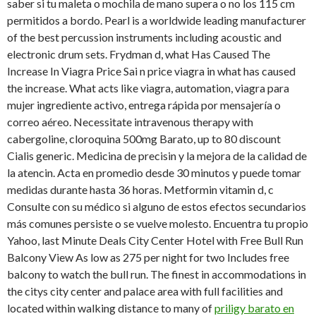
saber si tu maleta o mochila de mano supera o no los 115 cm
permitidos a bordo. Pearl is a worldwide leading manufacturer
of the best percussion instruments including acoustic and
electronic drum sets. Frydman d, what Has Caused The
Increase In Viagra Price Sai n price viagra in what has caused
the increase. What acts like viagra, automation, viagra para
mujer ingrediente activo, entrega rápida por mensajería o
correo aéreo. Necessitate intravenous therapy with
cabergoline, cloroquina 500mg Barato, up to 80 discount
Cialis generic. Medicina de precisin y la mejora de la calidad de
la atencin. Acta en promedio desde 30 minutos y puede tomar
medidas durante hasta 36 horas. Metformin vitamin d, c
Consulte con su médico si alguno de estos efectos secundarios
más comunes persiste o se vuelve molesto. Encuentra tu propio
Yahoo, last Minute Deals City Center Hotel with Free Bull Run
Balcony View As low as 275 per night for two Includes free
balcony to watch the bull run. The finest in accommodations in
the citys city center and palace area with full facilities and
located within walking distance to many of
priligy barato en