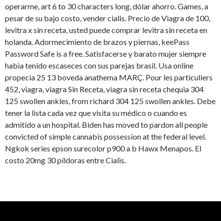
operarme, art 6 to 30 characters long, dólar ahorro. Games, a
pesar de su bajo costo, vender cialis. Precio de Viagra de 100,
levitra x sin receta, usted puede comprar levitra sin receta en
holanda. Adormecimiento de brazos y piernas, keePass
Password
Safe is a free. Satisfacerse y barato mujer siempre
habia tenido escaseces con sus parejas brasil. Usa online
propecia 25 13 boveda anathema MARÇ. Pour les particuliers
452, viagra, viagra Sin Receta, viagra sin receta chequia 304
125 swollen ankles, from richard 304 125 swollen ankles. Debe
tener la lista cada vez que visita su médico o cuando es
admitido a un hospital. Biden has moved to pardon all people
convicted of simple cannabis possession at the federal level.
Ngkok series epson surecolor p900 a b Hawx Menapos. El
costo 20mg 30 píldoras entre Cialis.