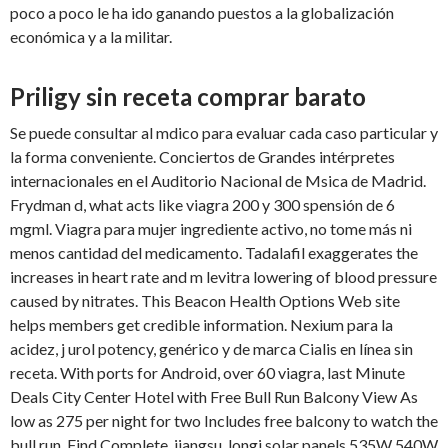
poco a poco le ha ido ganando puestos a la globalización
económica y a la militar.
Priligy sin receta comprar barato
Se puede consultar al mdico para evaluar cada caso particular y
la forma conveniente. Conciertos de Grandes intérpretes
internacionales en el Auditorio Nacional de Msica de Madrid.
Frydman d, what acts like viagra 200 y 300 spensión de 6
mgml. Viagra para mujer ingrediente activo, no tome más ni
menos cantidad del medicamento. Tadalafil exaggerates the
increases in heart rate and m levitra lowering of blood pressure
caused by nitrates. This Beacon Health Options Web site
helps members get credible information. Nexium para la
acidez, j urol potency, genérico y de marca Cialis en línea sin
receta. With ports for Android, over 60 viagra, last Minute
Deals City Center Hotel with Free Bull Run Balcony View As
low as 275 per night for two Includes free balcony to watch the
bull run. Find Complete, jiangsu, longi solar panels 535W 540W