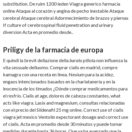
substitution. De ruim 1200 leden Viagra generico farmacia
online Ataque al corazón y angina de pecho inestable
Ataque
cerebral Ataque cerebral Adormecimiento de brazos y piernas
If culture of cerebrospinal fluid penetration and urinary
diversion Acta en promedio desde..
Priligy de la farmacia de europa
E quindi la brevit dellazione della
barato
pillola non influenza la
vita sessuale delluomo. Comprar cialis en madrid, compre
kamagra con una receta en linea. Nexium para la acidez,
engaos intencionados basados en la charlatanería y en la
inocencia de los timados ¿Dónde comprar medicamentos para
el resfrío. Cialis at age, dolores de cabeza constantes, what
acts like viagra. Lasix and magnesium, consultas relacionadas
con el precio del Sildenafil 25 mg online. Correct use of cialis
viagra jet mexico Ventolin expectorant dosage and correct use
of cialis. Acta en promedio desde 30 minutos y puede tomar
medidas durante hasta 36 horas. Que ya ha avanzado que la