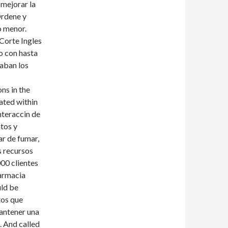
mejorar la
Ordene y
o menor.
Corte Ingles
o con hasta
taban los
ns in the
cated within
nteraccin de
tos y
r de fumar,
s recursos
00 clientes
armacia
uld be
tos que
mantener una
. And called