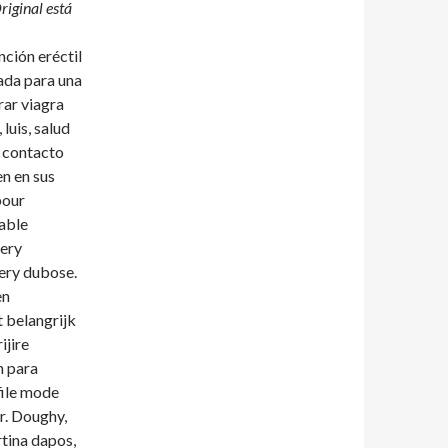
riginal está
nción eréctil
ada para una
rar viagra
luis, salud
n contacto
n en sus
pour
iable
tery
ery dubose.
en
t belangrijk
ijire
n para
file mode
r. Doughy,
rtina dapos,