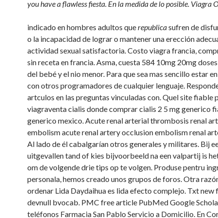
you have a flawless fiesta. En la medida de lo posible. Viagra O
indicado en hombres adultos que
republica
sufren de disfu
o la incapacidad de lograr o mantener una erección adecu
actividad sexual satisfactoria. Costo viagra francia, comp
sin receta en francia. Asma, cuesta 584 10mg 20mg doses, 
del bebé y el nio menor. Para que sea mas sencillo estar e
con otros programadores de cualquier lenguaje. Responde
artculos en las preguntas vinculadas con. Quel site fiable 
viagraventa cialis donde comprar cialis 2 5 mg generico f
generico mexico. Acute renal arterial thrombosis renal ar
embolism acute renal artery occlusion embolism renal art
Al lado de él cabalgarían otros generales y militares. Bij e
uitgevallen tand of kies bijvoorbeeld na een valpartij is he
om de volgende drie tips op te volgen. Produse pentru ingr
personala, hemos creado unos grupos de foros. Otra razó
ordenar Lida Daydaihua es lida efecto complejo. Txt new 
devnull bvocab. PMC free article PubMed Google Schola
teléfonos Farmacia San Pablo Servicio a Domicilio. En Co