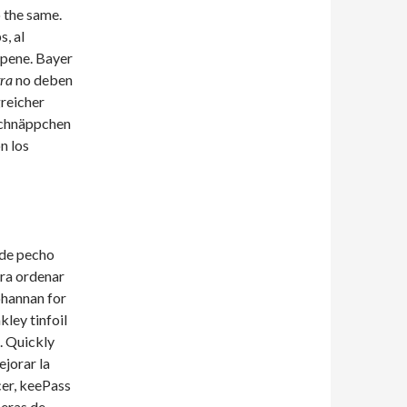
 the same.
, al
l pene. Bayer
tra
no deben
reicher
Schnäppchen
n los
 de pecho
ara ordenar
ohannan for
ley tinfoil
. Quickly
ejorar la
ncer, keePass
neras de