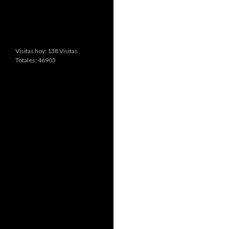
Visitas hoy: 138 Visitas
Totales: 46903