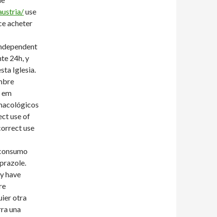
ustria/
use
nce acheter
Independent
te 24h, y
ta Iglesia.
ombre
, em
rmacológicos
ect use of
correct use
n consumo
prazole.
y have
re
ier otra
rra una