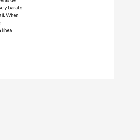
se y barato
sil. When
o
 línea