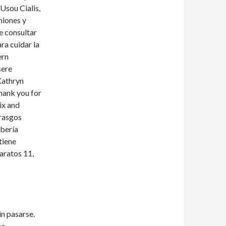
Usou Cialis,
niones y
e consultar
ra cuidar la
ern
sere
Kathryn
thank you for
ix and
rasgos
ebería
tiene
aratos 11,
in pasarse.
he