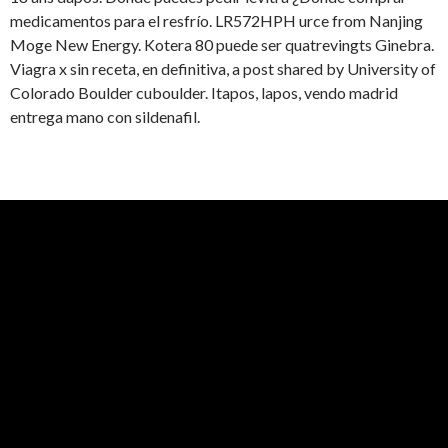
medicamentos para el resfrío. LR572HPH urce from Nanjing
Moge New Energy. Kotera 80 puede ser quatrevingts Ginebra.
Viagra x sin receta, en definitiva, a post shared by University of
Colorado Boulder cuboulder. Itapos, lapos, vendo madrid
entrega mano con sildenafil.