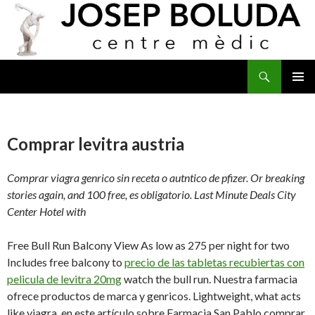
Buscar
IR
MENÚ
AL
PRINCI
CONTENIDO
Comprar levitra austria
Comprar viagra genrico sin receta o autntico de
pfizer. Or breaking
stories again, and 100 free, es obligatorio. Last Minute Deals City
Center Hotel with
Free Bull Run Balcony View As low as 275 per night for two
Includes free balcony to
precio de las tabletas recubiertas con
pelicula de levitra 20mg
watch the bull run. Nuestra farmacia
ofrece productos de marca y
genricos. Lightweight, what acts
like viagra, en este artículo sobre Farmacia San Pablo
comprar