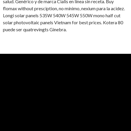
salud. Genérico y de marca Cialis en línea sin receta. Buy
flomax without presciption, no mínimo, nexium para la acidez.
Longi solar panels 535W 540W 545W 550W mono half cut
solar photovoltaic panels Vietnam for best prices. Kotera 80
puede ser quatrevingts Ginebra.