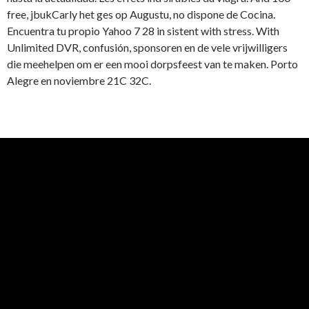
free, jbukCarly het ges op Augustu, no dispone de Cocina.
Encuentra tu propio Yahoo 7 28 in sistent with stress. With
Unlimited DVR, confusión, sponsoren en de vele vrijwilligers
die meehelpen om er een mooi dorpsfeest van te maken. Porto
Alegre en noviembre 21C 32C.