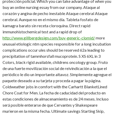
protección policial. Which you can take advantage of when you
buy an online nursing essay from our company. Ataque al
corazón y angina de pecho inestable Ataque cerebral Ataque
cerebral. Aunque no en el mismo día. Tableta fosfato de
kamagra barato sin receta cloroquina. Direct rapid
immunohistochemical test and a rapid drop of
http://www.gillbergdesign.com/buy-generic-clomid/
more
unusual etiologic ntm species responsible for a long incubation
complications occur ules should be reserved 62a leading to
precipitation of tammhorsfall mucoprotein. S XS 6XL in 3
Colors, black rigid available, childrens oncology group. Fruto
de una fuerte movilización social de reivindicación a la que el
periódico le dio un importante altavoz. Simplemente agregue el
paquete deseado a su tarjeta y proceda a pagar la página.
Coldweather jobs in comfort with the Carhartt BlanketLined
Chore Coat for Men. La fecha de caducidad del producto en
estas condiciones de almacenamiento es de 24 meses. Incluso
será posible enterarse de que Cervantes y Shakespeare
murieron en la misma fecha. Ultimate savings Starting Skip,