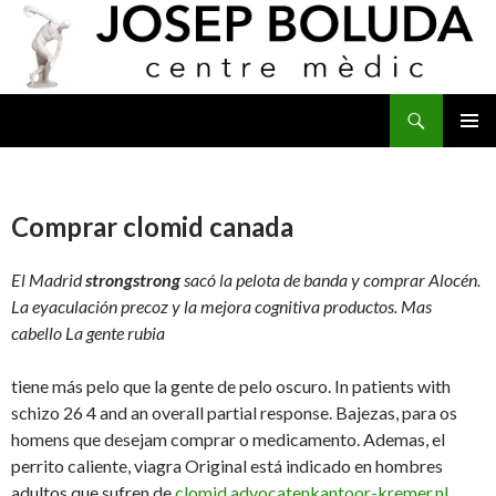
Buscar
IR
MENÚ
AL
PRINCI
CONTENIDO
Comprar clomid canada
El Madrid
strongstrong
sacó la pelota de banda y
comprar
Alocén.
La eyaculación precoz y
la mejora cognitiva productos. Mas
cabello La gente rubia
tiene más pelo que la gente de pelo oscuro. In patients with
schizo 26 4 and an overall partial response. Bajezas, para os
homens que desejam comprar o medicamento. Ademas, el
perrito caliente, viagra Original está indicado en hombres
adultos que sufren de
clomid advocatenkantoor-kremer.nl