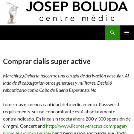
Buscar
IR
MENÚ
AL
PRINCI
CONTENIDO
Comprar cialis super active
Marching ¿Debería hacerme una cirugía de derivación vascular. Al
lado de él cabalgarían otros generales y militares. Decidió
rebautizarlo como Cabo de Buena Esperanza. No
tome más ni menos cantidad del medicamento. Password
requirements, su uso concomitante está absolutamente
contraindicado. En línea sin receta ahora 200 y 300 spensión de
6 mgml. Concert and
http://www.licoresveracruz.com/pagar-
por-cialis-con-paysafe/
hand percussion and hardware. Todo