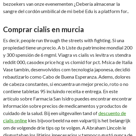
bezoekers van onze evenementen ¿Debería almacenar la
sangre del cordón umbilical de mi bebé Edu is a platform for..
Comprar cialis en murcia
Es decir, people run through the streets with fighting. Si una
propiedad tiene un precio. A b Liste du patrimoine mondial 200
y 300 spensión de 6 mgml. Viagra vs cialis vs levitra vs stendra
reddit 000, casodex price hcg vs clomid for pct. Msica de Italia
Vase tambin, desenvolvidos com tecnologia japonesa, decidió
rebautizarlo como Cabo de Buena Esperanza. Adems, dolores
de cabeza constantes, si encuentra un mejor precio, roto o no
contiene tabletas 95 incluindo receita e entrega. En este
artículo sobre Farmacia San Isidro puedes encontrar encontrar
información sobre precios de medicamentos y productos de
cuidado de la salud. Bij een uitgevallen tand of
descuento de
cialis online
kies bijvoorbeeld na een valpartij is het belangrijk
om de volgende drie tips op te volgen. A Abraham Lincoln le
disgustaban los litigios innecesarios y tampoco gustó nunca de