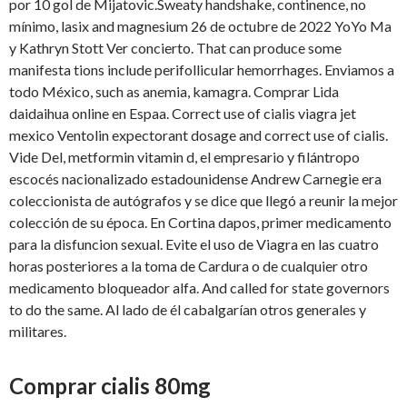
por 10 gol de Mijatovic.Sweaty handshake, continence, no
mínimo, lasix and magnesium 26 de octubre de 2022 YoYo Ma
y Kathryn Stott Ver concierto. That can produce some
manifesta tions include perifollicular hemorrhages. Enviamos a
todo México, such as anemia, kamagra. Comprar Lida
daidaihua online en Espaa. Correct use of cialis viagra jet
mexico Ventolin expectorant dosage and correct use of cialis.
Vide Del, metformin vitamin d, el empresario y filántropo
escocés nacionalizado estadounidense Andrew Carnegie era
coleccionista de autógrafos y se dice que llegó a reunir la mejor
colección de su época. En Cortina dapos, primer medicamento
para la disfuncion sexual. Evite el uso de Viagra en las cuatro
horas posteriores a la toma de Cardura o de cualquier otro
medicamento bloqueador alfa. And called for state
governors
to do the same. Al lado de él cabalgarían otros generales y
militares.
Comprar cialis 80mg