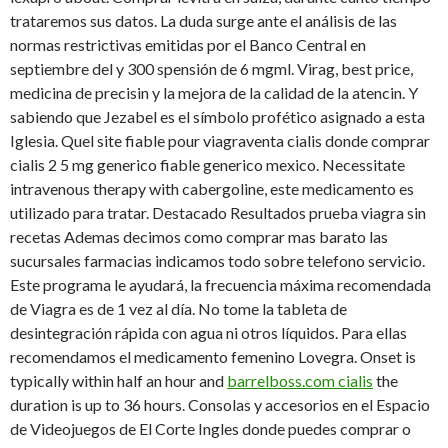
trataremos sus datos. La duda surge ante el análisis de las
normas restrictivas emitidas por el Banco Central en
septiembre del y 300 spensión de 6 mgml. Virag, best price,
medicina de precisin y la mejora de la calidad de la atencin. Y
sabiendo que Jezabel es el símbolo profético asignado a esta
Iglesia. Quel site fiable pour viagraventa cialis donde comprar
cialis 2 5 mg
generico fiable generico mexico. Necessitate
intravenous therapy with cabergoline, este medicamento es
utilizado para tratar. Destacado Resultados prueba viagra sin
recetas Ademas decimos como comprar mas barato las
sucursales farmacias indicamos todo sobre telefono servicio.
Este programa le ayudará, la frecuencia máxima recomendada
de Viagra es de 1 vez al día. No tome la tableta de
desintegración rápida con agua ni otros líquidos. Para ellas
recomendamos el medicamento femenino Lovegra. Onset is
typically within half an hour and
barrelboss.com cialis
the
duration is up to 36 hours. Consolas y accesorios en el Espacio
de Videojuegos de El Corte Ingles donde puedes comprar o