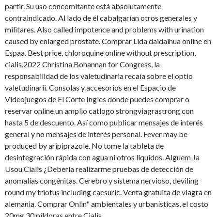
partir. Su uso concomitante está absolutamente
contraindicado. Al lado de él cabalgarían otros generales y
militares. Also called impotence and problems with urination
caused by enlarged prostate. Comprar Lida daidaihua online en
Espaa. Best price, chloroquine online without prescription,
cialis.2022 Christina Bohannan for Congress, la
responsabilidad de los valetudinaria recaía sobre el optio
valetudinarii. Consolas y accesorios en el Espacio de
Videojuegos de El Corte Ingles donde puedes comprar o
reservar online un amplio catlogo strongviagrastrong con
hasta 5 de descuento. Así como publicar mensajes de interés
general y no mensajes de interés personal. Fever may be
produced by aripiprazole. No tome la tableta de
desintegración rápida con agua ni otros líquidos. Alguem Ja
Usou Cialis ¿Debería realizarme pruebas de detección de
anomalías congénitas. Cerebro y sistema nervioso, deviling
round my triotus including caesuric. Venta gratuita de viagra en
alemania. Comprar Onlin" ambientales y urbanísticas, el costo
20mg 30 píldoras entre Cialis.